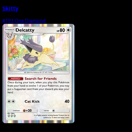
Skitty
#193
One Diamond