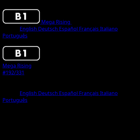
Mega Rising
•
#192/331
•
Three Diamond
Lingua
English
Deutsch
Español
Français
Italiano
Português
Pokemon
Stage2
Mega Rising
#192/331
Rarità
Three Diamond
Lingua
English
Deutsch
Español
Français
Italiano
Português