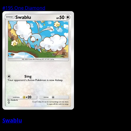
#195
One Diamond
Swablu