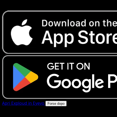
rapide. Apri questa carta nell'app o scarica ora.
Apri Exploud in Eyevo
Forse dopo
4.8★
|
50k+ download
|
Gratis