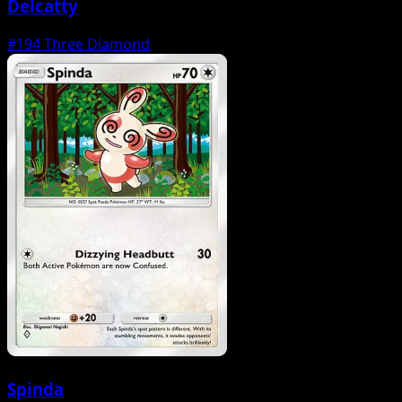
Delcatty
#194
Three Diamond
Spinda