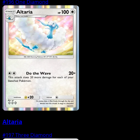
#196
One Diamond
Altaria
#197
Three Diamond