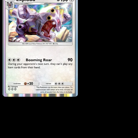
Exploud
·
Mega Rising
#192
Scarica Eyevo per scansionare carte all'istante 
seguire i prezzi.
Ottieni prezzi live, strumenti per la collezione e scansioni