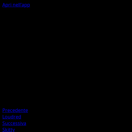
Apri nell'app
Booming Roar
C
C
C
90
During your opponent's next turn, they can't play any Ite
cards from their hand.
Artista
kawayoo
HP
150
Ritirata
Debolezza
Fighting +20
Precedente
Loudred
Successiva
Skitty