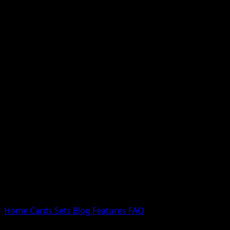
Nessun risultato
Prova con nomi Pokemon, nomi dei set o tipi di carta.
Lingua
Home
Cards
Sets
Blog
Features
FAQ