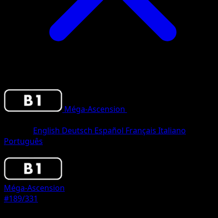
Méga-Ascension
•
#189/331
•
Two
Diamond
Langue
English
Deutsch
Español
Français
Italiano
Português
Pokemon
Stage1
Méga-Ascension
#189/331
Rarete