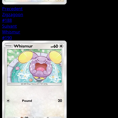
Precedent
Zigzagoon
#188
Suivant
Whismur
#190