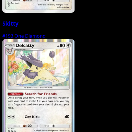
Skitty
#193
One Diamond