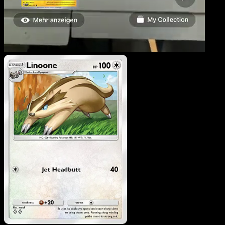
Linoone
·
Méga-Ascensio