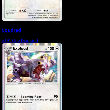
Loudred
#191
One Diamond