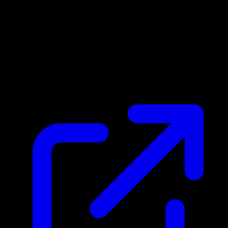
Prix du marche
N/A
Live