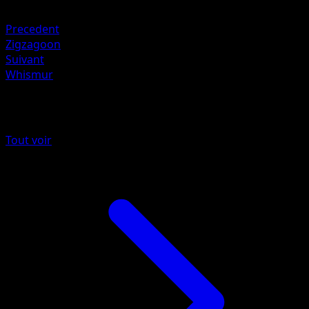
Fighting +20
Precedent
Zigzagoon
Suivant
Whismur
Plus de Méga-Ascension
Tout voir