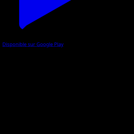
Disponible sur Google Play
Linoone
Méga-Ascension
Jeu de Cartes à Collectionner Pokémon Pocket
#189
Two Diamond
match
Pokemon