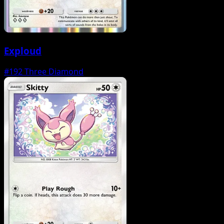
Exploud
#192
Three Diamond