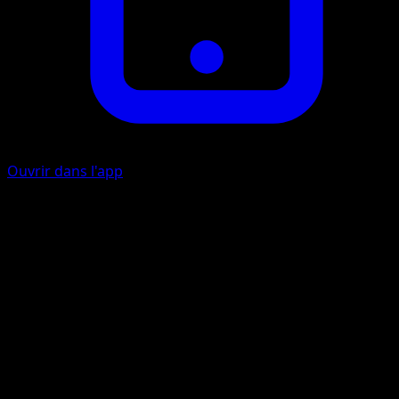
Ouvrir dans l'app
Jet Headbutt
C
40
Artiste
match
HP
100
Retraite
Faiblesse