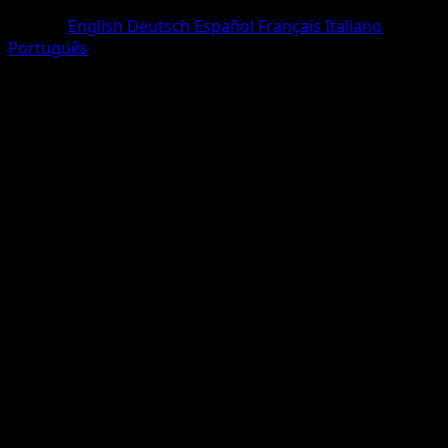
Two Diamond
Langue
English
Deutsch
Español
Français
Italiano
Português