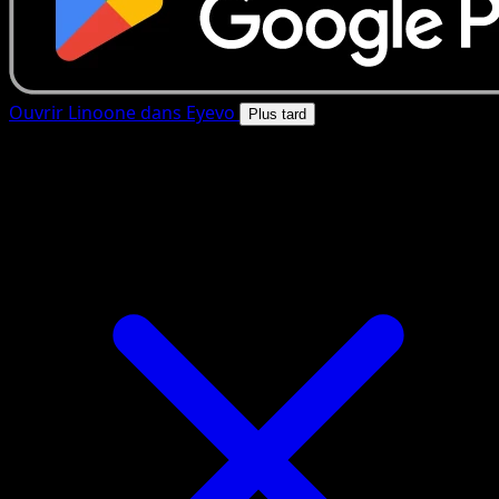
Ouvrir Linoone dans Eyevo
Plus tard
4.8★
|
50k+ telechargements
|
Gratuit
Linoone