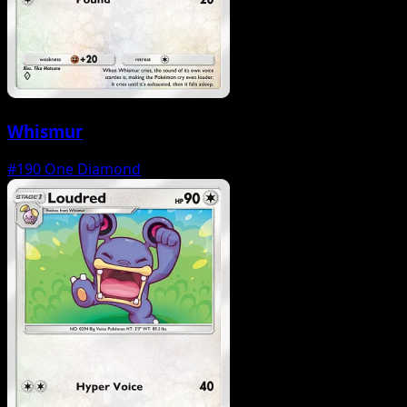
Whismur
#190
One Diamond