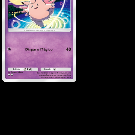
Clefable
·
Genes
Formidables
#114
Descarga Eyevo para escanear cartas al instant
y seguir precios.
Recibe precios en vivo, herramientas de colección y
escaneos rápidos. Abre esta carta exacta en la app o
descarga ahora.