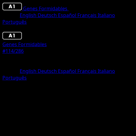
Genes Formidables
•
#114/286
•
Dos Diamantes
Idioma
English
Deutsch
Español
Français
Italiano
Português
Pokémon
Fase 1
Genes Formidables
#114/286
Rareza
Dos Diamantes
Idioma
English
Deutsch
Español
Français
Italiano
Português