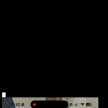
Clefable
Genes Formidables
Juego de Cartas Coleccionables Pokémon Pocket
#114
Dos Diamantes
Sanosuke Sakuma
Pokémon
Fase 1
Psychic
Obtén la app Eyevo