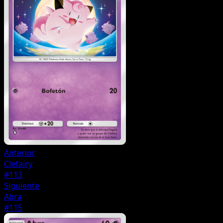
Anterior
Clefairy
#113
Siguiente
Abra
#115