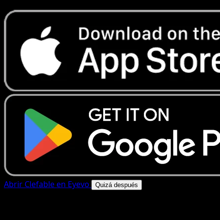
Abrir Clefable en Eyevo
Quizá después
4.8★
|
50k+ descargas
|
Gratis
Clefable