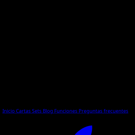
No se encontraron resultados
Busca nombres de Pokemon, sets o tipos de carta.
Idioma
Inicio
Cartas
Sets
Blog
Funciones
Preguntas frecuentes