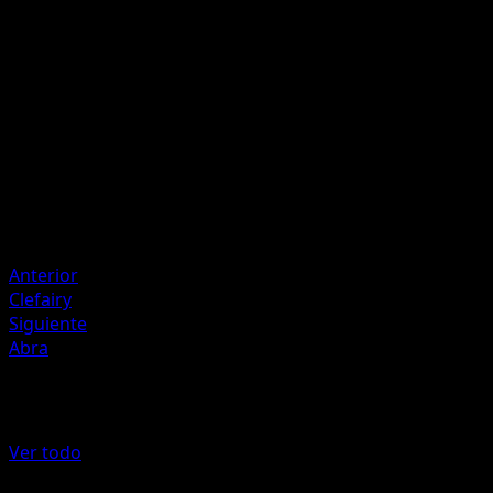
P
40
Artista
Sanosuke Sakuma
HP
100
Retirada
Debilidad
Metálica +20
Anterior
Clefairy
Siguiente
Abra
Más de Genes Formidables
Ver todo