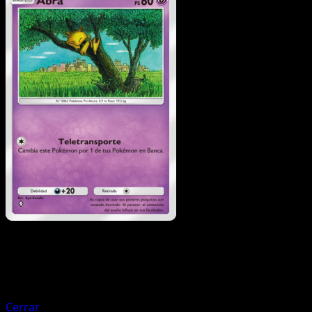
Pokémon
Fase 1
Clefable
Cerrar