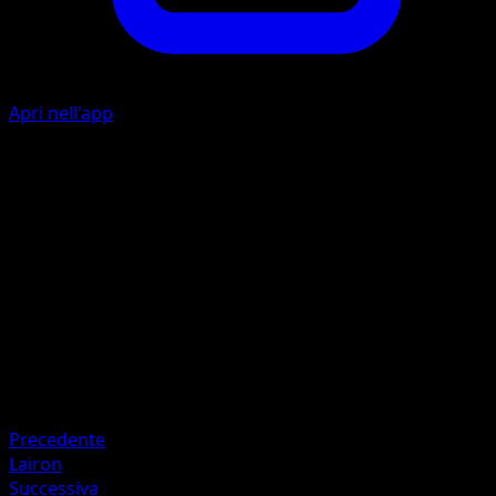
Apri nell'app
E
E
I
I
40
Artista
Akira Komayama
HP
120
Ritirata
Debolezza
Fuoco ×2
Precedente
Lairon
Successiva