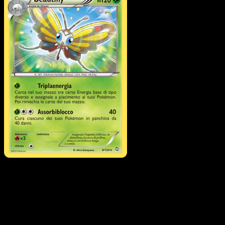
Beautifly
·
Stirpe dei
Draghi
#8
Scarica Eyevo per scansionare carte all'istante 
seguire i prezzi.
Ottieni prezzi live, strumenti per la collezione e scansioni