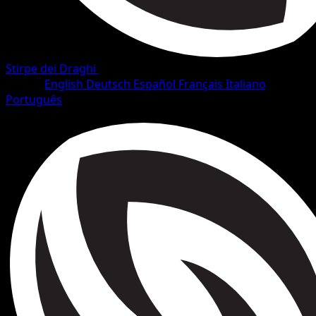
Stirpe dei Draghi
•
#8/128
•
Rara
Lingua
English
Deutsch
Español
Français
Italiano
Português
Pokémon
Livello 2