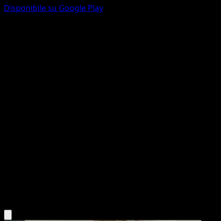
Disponibile su Google Play
Beautifly
Stirpe dei Draghi
Nero e Bianco
#8
Rara
Akira Komayama
Pokémon
Livello 2
Grass
Scarica l'app Eyevo