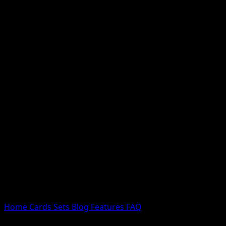
Nessun risultato
Prova con nomi Pokemon, nomi dei set o tipi di carta.
Lingua
Home
Cards
Sets
Blog
Features
FAQ