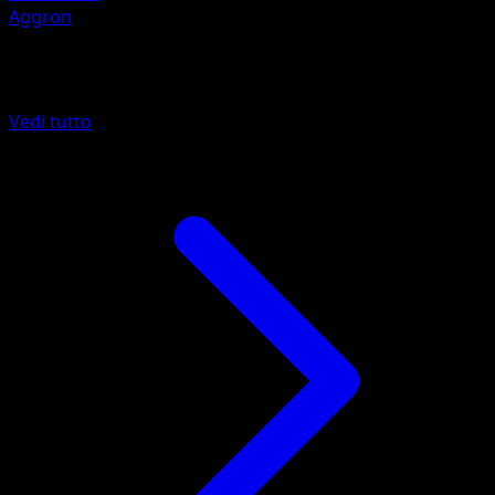
Aggron
Altro da Stirpe dei Draghi
Vedi tutto