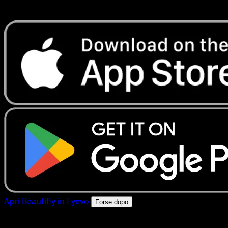
rapide. Apri questa carta nell'app o scarica ora.
Apri Beautifly in Eyevo
Forse dopo
4.8★
|
50k+ download
|
Gratis