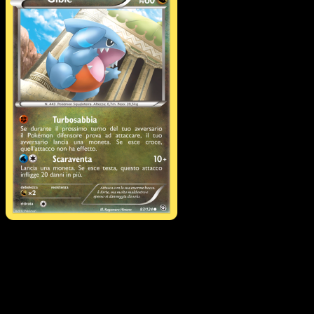
Gible
·
Stirpe dei Draghi
#87
Scarica Eyevo per scansionare carte all'istante 
seguire i prezzi.
Ottieni prezzi live, strumenti per la collezione e scansioni