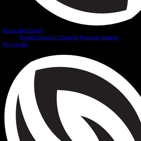
Stirpe dei Draghi
•
#87/128
•
Comune
Lingua
English
Deutsch
Español
Français
Italiano
Português
Pokémon
Base