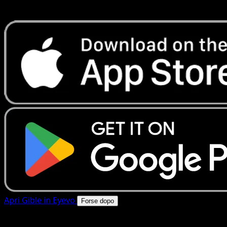
rapide. Apri questa carta nell'app o scarica ora.
Apri Gible in Eyevo
Forse dopo
4.8★
|
50k+ download
|
Gratis