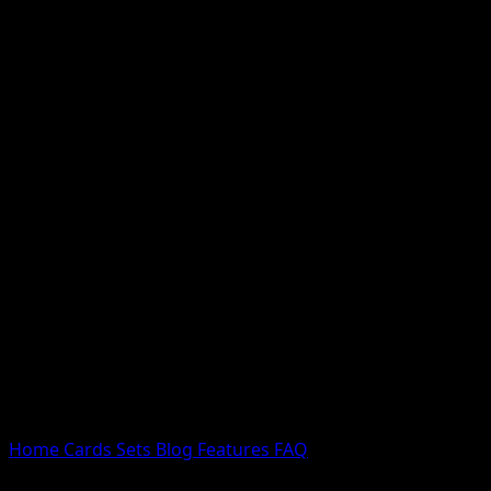
Nessun risultato
Prova con nomi Pokemon, nomi dei set o tipi di carta.
Lingua
Home
Cards
Sets
Blog
Features
FAQ