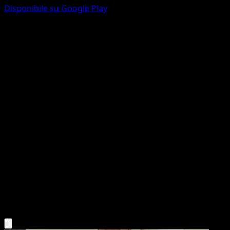
Disponibile su Google Play
Gible
Stirpe dei Draghi
Nero e Bianco
#87
Comune
Kagemaru Himeno
Pokémon
Base
Dragon
Scarica l'app Eyevo