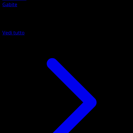
Gabite
Altro da Stirpe dei Draghi
Vedi tutto