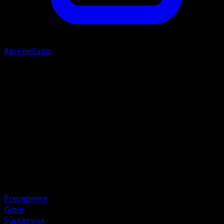
Apri nell'app
L
A
I
10
Artista
Kagemaru Himeno
HP
60
Ritirata
Debolezza
Drago ×2
Precedente
Gible
Successiva