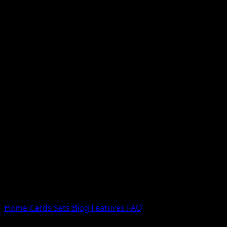
Nessun risultato
Prova con nomi Pokemon, nomi dei set o tipi di carta.
Lingua
Home
Cards
Sets
Blog
Features
FAQ