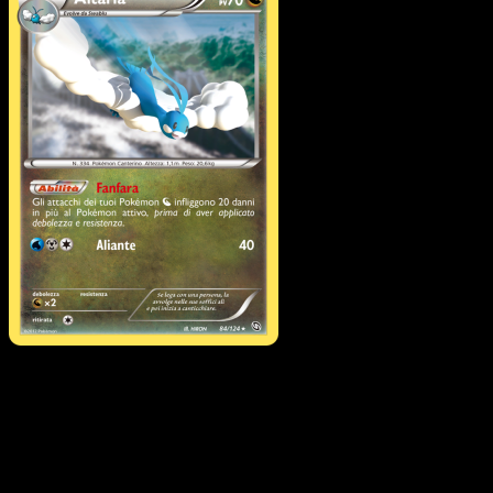
Altaria
·
Stirpe dei Draghi
#84
Scarica Eyevo per scansionare carte all'istante 
seguire i prezzi.
Ottieni prezzi live, strumenti per la collezione e scansioni