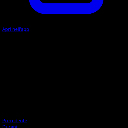
Apri nell'app
Ability
Fight Song
A
M
I
40
Artista
HiRON
HP
70
Ritirata
Debolezza
Drago ×2
Precedente
Durant