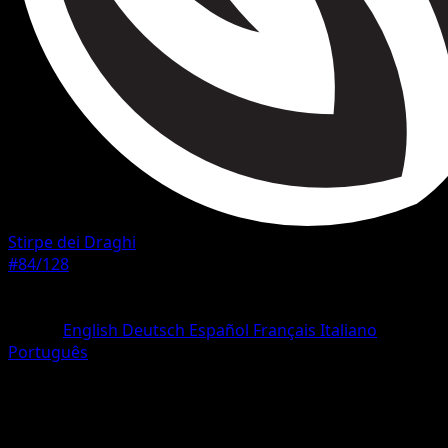
Stirpe dei Draghi
#84/128
Rarità
Rara
Lingua
English
Deutsch
Español
Français
Italiano
Português