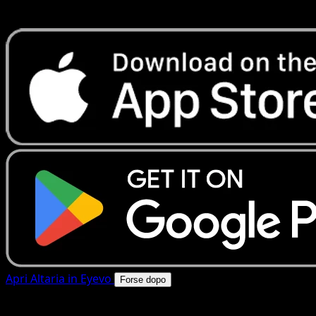
rapide. Apri questa carta nell'app o scarica ora.
Apri Altaria in Eyevo
Forse dopo
4.8★
|
50k+ download
|
Gratis