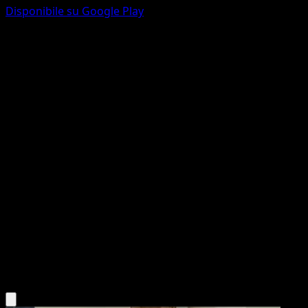
Disponibile su Google Play
Altaria
Stirpe dei Draghi
Nero e Bianco
#84
Rara
HiRON
Pokémon
Livello 1
Dragon
Scarica l'app Eyevo