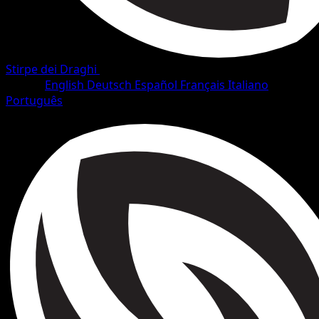
Stirpe dei Draghi
•
#84/128
•
Rara
Lingua
English
Deutsch
Español
Français
Italiano
Português
Pokémon
Livello 1