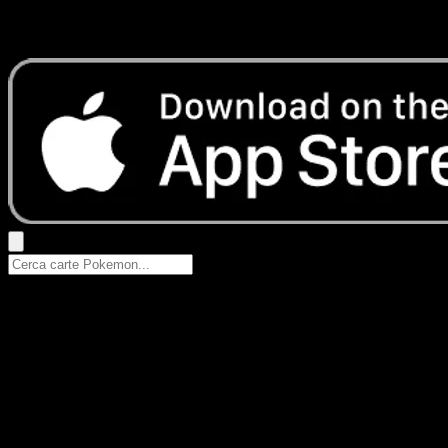
Prova con nomi Pokemon, nomi dei set o tipi di carta.