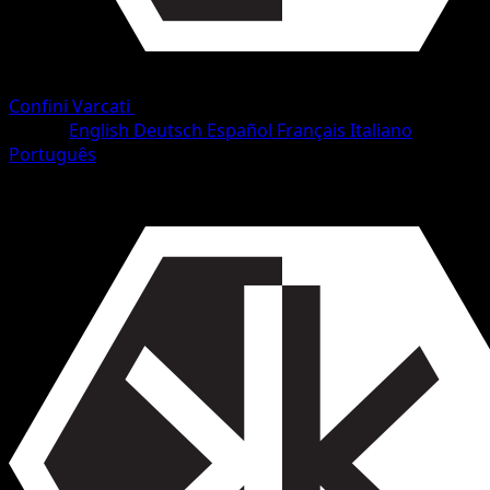
Confini Varcati
•
#7/153
•
Comune
Lingua
English
Deutsch
Español
Français
Italiano
Português
Pokémon
Base