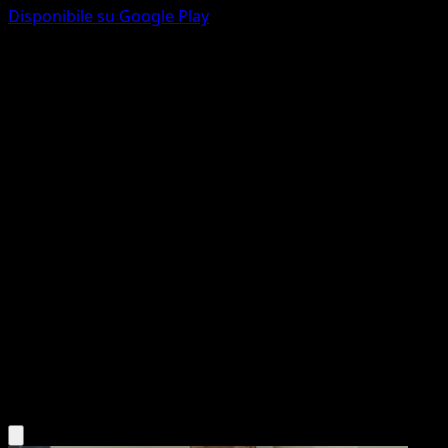
Disponibile su Google Play
Scyther
Confini Varcati
Nero e Bianco
#7
Comune
kawayoo
Pokémon
Base
Grass
Scarica l'app Eyevo