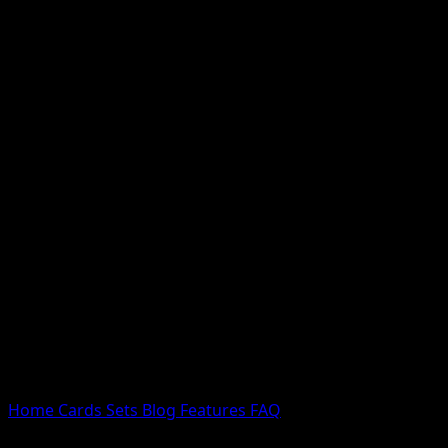
Nessun risultato
Prova con nomi Pokemon, nomi dei set o tipi di carta.
Lingua
Home
Cards
Sets
Blog
Features
FAQ