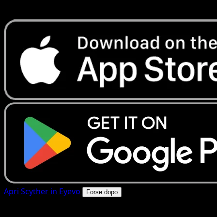
rapide. Apri questa carta nell'app o scarica ora.
Apri Scyther in Eyevo
Forse dopo
4.8★
|
50k+ download
|
Gratis