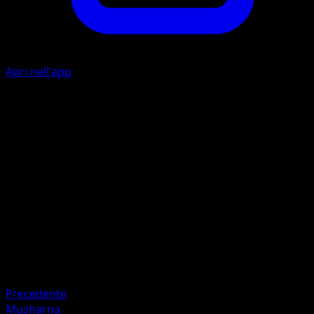
Apri nell'app
I
10
I
I
20
Artista
kawayoo
HP
70
Ritirata
Debolezza
Fuoco ×2
Precedente
Musharna