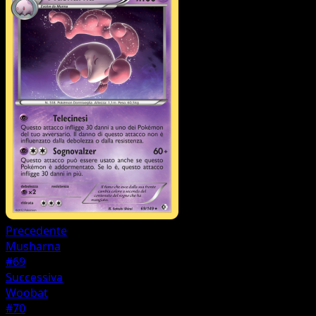
Precedente
Musharna
#69
Successiva
Woobat
#70