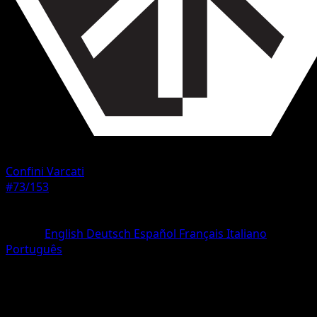
Confini Varcati
#73/153
Rarità
Non comune
Lingua
English
Deutsch
Español
Français
Italiano
Português