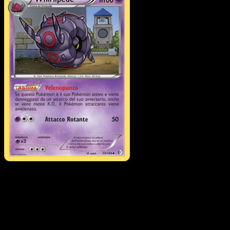
Whirlipede
·
Confini
Varcati
#73
Scarica Eyevo per scansionare carte all'istante 
seguire i prezzi.
Ottieni prezzi live, strumenti per la collezione e scansioni