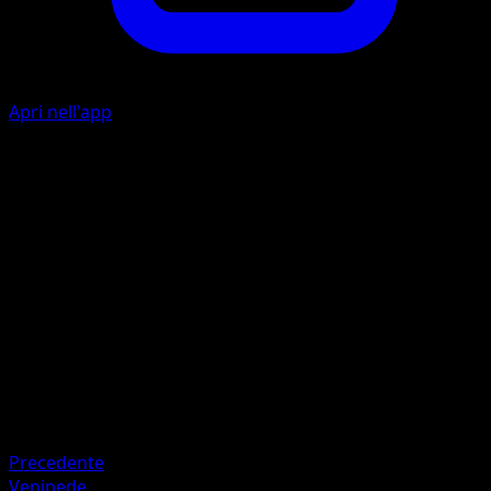
Apri nell'app
Ability
Poison Point
P
I
I
50
Artista
match
HP
100
Ritirata
Debolezza
Psico ×2
Precedente
Venipede