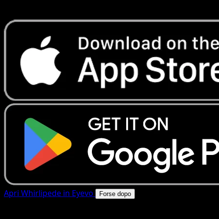
rapide. Apri questa carta nell'app o scarica ora.
Apri Whirlipede in Eyevo
Forse dopo
4.8★
|
50k+ download
|
Gratis