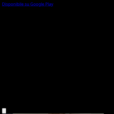
Disponibile su Google Play
Whirlipede
Confini Varcati
Nero e Bianco
#73
Non comune
match
Pokémon
Livello 1
Psychic
Scarica l'app Eyevo