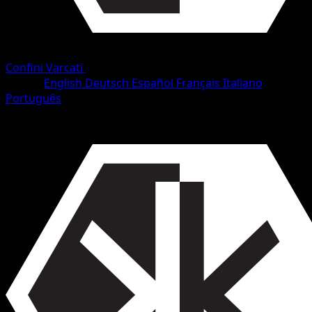
Confini Varcati
•
#73/153
•
Non comune
Lingua
English
Deutsch
Español
Français
Italiano
Português
Pokémon
Livello 1