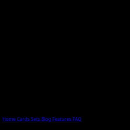
Nessun risultato
Prova con nomi Pokemon, nomi dei set o tipi di carta.
Lingua
Home
Cards
Sets
Blog
Features
FAQ