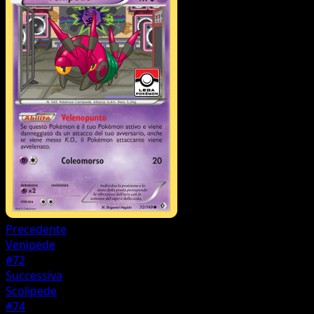
Precedente
Venipede
#72
Successiva
Scolipede
#74