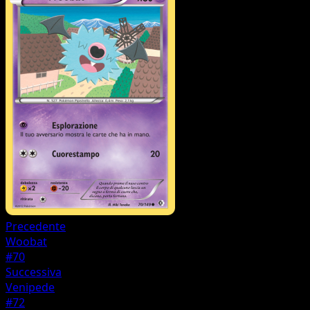
Precedente
Woobat
#70
Successiva
Venipede
#72