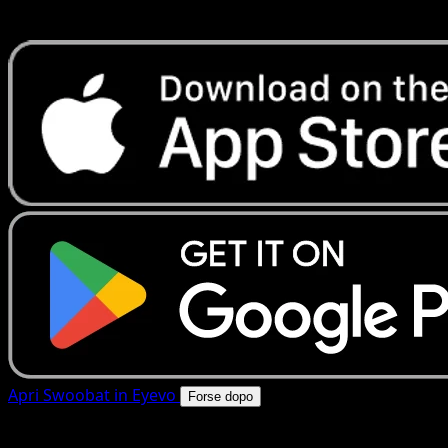
rapide. Apri questa carta nell'app o scarica ora.
Apri Swoobat in Eyevo
Forse dopo
4.8★
|
50k+ download
|
Gratis