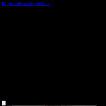
Disponibile su Google Play
Swoobat
Confini Varcati
Nero e Bianco
#71
Rara
Sumiyoshi Kizuki
Pokémon
Livello 1
Psychic
Scarica l'app Eyevo