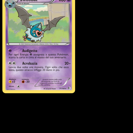
Swoobat
·
Confini Varcati
#71
Scarica Eyevo per scansionare carte all'istante 
seguire i prezzi.
Ottieni prezzi live, strumenti per la collezione e scansioni