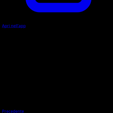
Apri nell'app
P
I
I
20
Artista
Sumiyoshi Kizuki
HP
80
Ritirata
Debolezza
Lampo ×2
Resistenza
Fighting -20
Precedente