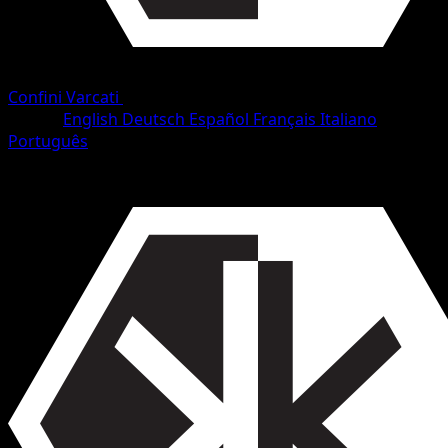
Confini Varcati
•
#71/153
•
Rara
Lingua
English
Deutsch
Español
Français
Italiano
Português
Pokémon
Livello 1