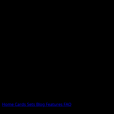
Nessun risultato
Prova con nomi Pokemon, nomi dei set o tipi di carta.
Lingua
Home
Cards
Sets
Blog
Features
FAQ