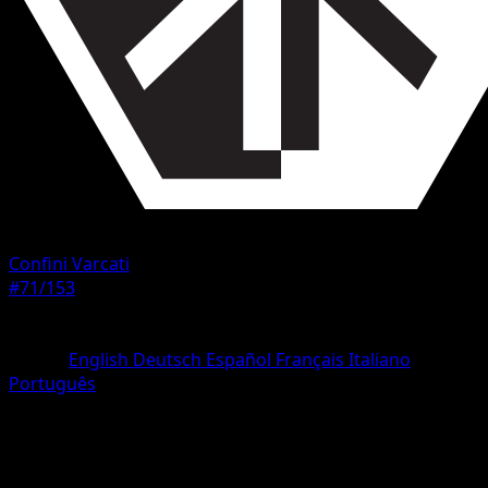
Confini Varcati
#71/153
Rarità
Rara
Lingua
English
Deutsch
Español
Français
Italiano
Português