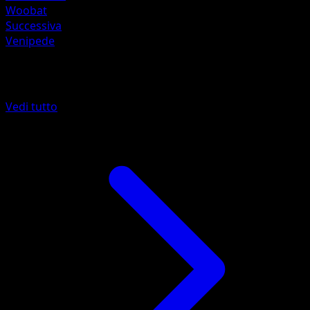
Woobat
Successiva
Venipede
Altro da Confini Varcati
Vedi tutto