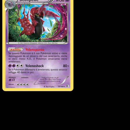
Scolipede
·
Confini Varcat
#74
Scarica Eyevo per scansionare carte all'istante 
seguire i prezzi.
Ottieni prezzi live, strumenti per la collezione e scansioni