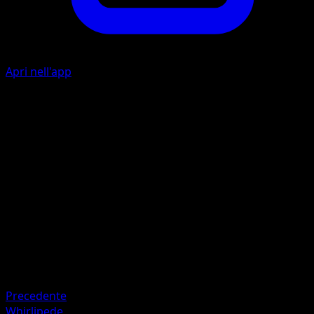
Apri nell'app
Ability
Poison Point
P
P
I
I
80
Artista
5ban Graphics
HP
150
Ritirata
Debolezza
Psico ×2
Precedente
Whirlipede