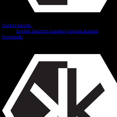
Confini Varcati
•
#74/153
•
Rara
Lingua
English
Deutsch
Español
Français
Italiano
Português
Pokémon
Livello 2