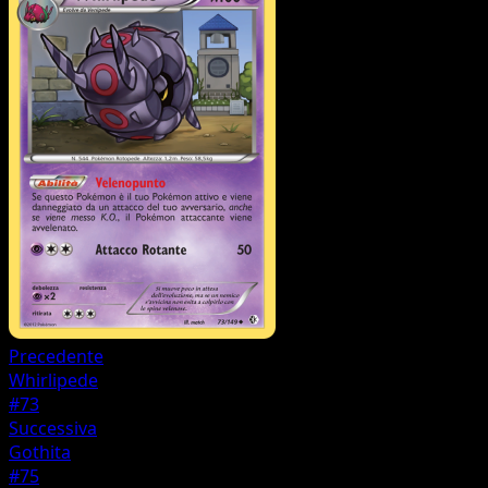
Precedente
Whirlipede
#73
Successiva
Gothita
#75