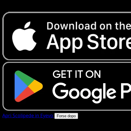
rapide. Apri questa carta nell'app o scarica ora.
Apri Scolipede in Eyevo
Forse dopo
4.8★
|
50k+ download
|
Gratis