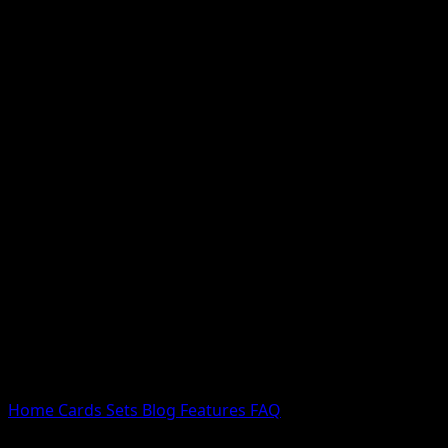
Nessun risultato
Prova con nomi Pokemon, nomi dei set o tipi di carta.
Lingua
Home
Cards
Sets
Blog
Features
FAQ