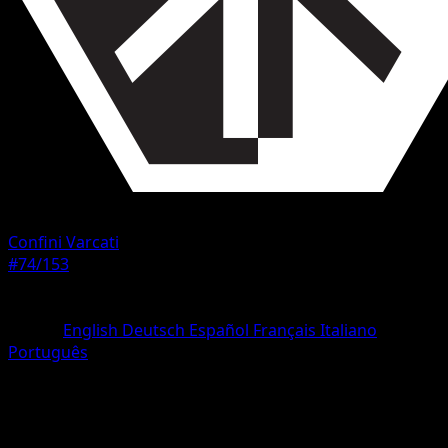
Confini Varcati
#74/153
Rarità
Rara
Lingua
English
Deutsch
Español
Français
Italiano
Português