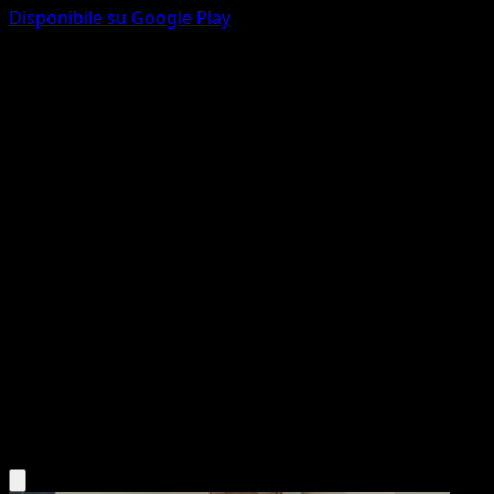
Disponibile su Google Play
Scolipede
Confini Varcati
Nero e Bianco
#74
Rara
5ban Graphics
Pokémon
Livello 2
Psychic
Scarica l'app Eyevo