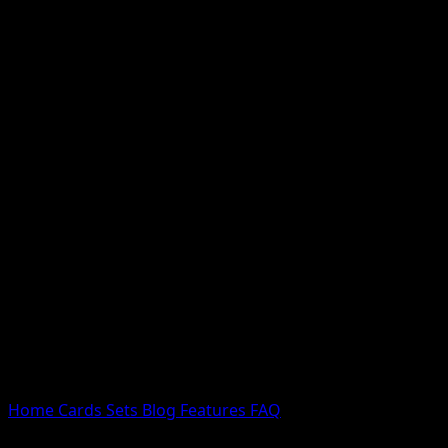
Nessun risultato
Prova con nomi Pokemon, nomi dei set o tipi di carta.
Lingua
Home
Cards
Sets
Blog
Features
FAQ