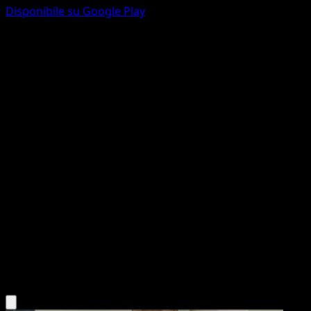
Disponibile su Google Play
Luxray
Stili di Lotta
Spada e Scudo
#48
Olografica Rara
Kazuma Koda
Pokémon
Livello 2
Lightning
Scarica l'app Eyevo