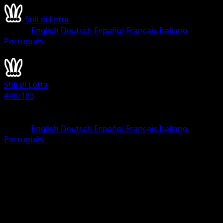
Stili di Lotta
•
#48/183
•
Olografica Rara
Lingua
English
Deutsch
Español
Français
Italiano
Português
Pokémon
Livello 2
Stili di Lotta
#48/183
Rarità
Olografica Rara
Lingua
English
Deutsch
Español
Français
Italiano
Português