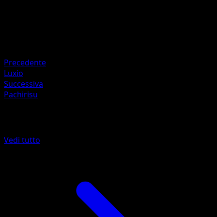
HP
150
Ritirata
Debolezza
Lotta ×2
Precedente
Luxio
Successiva
Pachirisu
Altro da Stili di Lotta
Vedi tutto