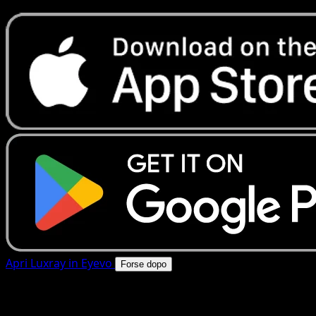
Apri Luxray in Eyevo
Forse dopo
4.8★
|
50k+ download
|
Gratis
Luxray