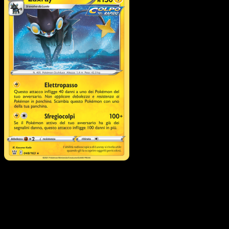
Luxray
·
Stili di Lotta
#48
Scarica Eyevo per scansionare carte all'istante 
seguire i prezzi.
Ottieni prezzi live, strumenti per la collezione e scansioni
rapide. Apri questa carta nell'app o scarica ora.