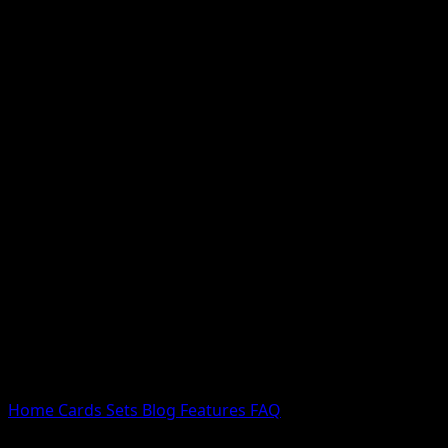
Nessun risultato
Prova con nomi Pokemon, nomi dei set o tipi di carta.
Lingua
Home
Cards
Sets
Blog
Features
FAQ