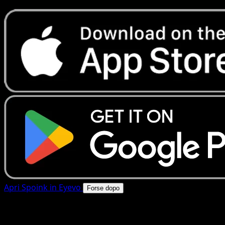
Apri Spoink in Eyevo
Forse dopo
4.8★
|
50k+ download
|
Gratis
Spoink