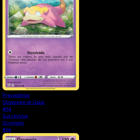
Precedente
Slowpoke di Galar
#54
Successiva
Grumpig
#56