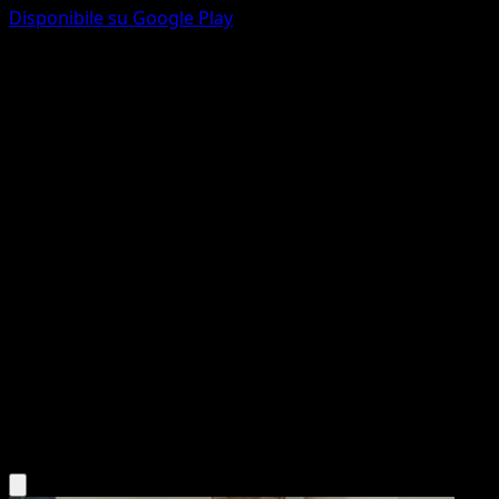
Disponibile su Google Play
Spoink
Stili di Lotta
Spada e Scudo
#55
Comune
kawayoo
Pokémon
Base
Psychic
Scarica l'app Eyevo