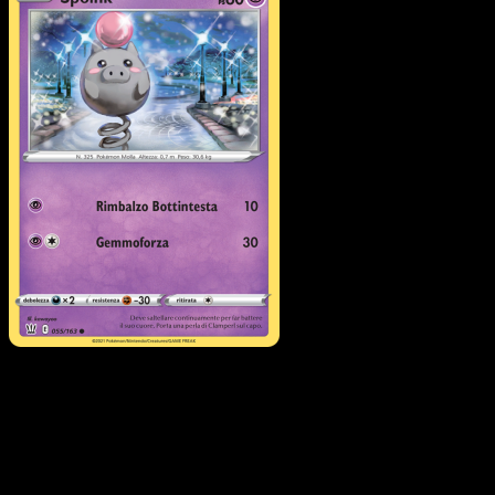
Spoink
·
Stili di Lotta
#55
Scarica Eyevo per scansionare carte all'istante 
seguire i prezzi.
Ottieni prezzi live, strumenti per la collezione e scansioni
rapide. Apri questa carta nell'app o scarica ora.