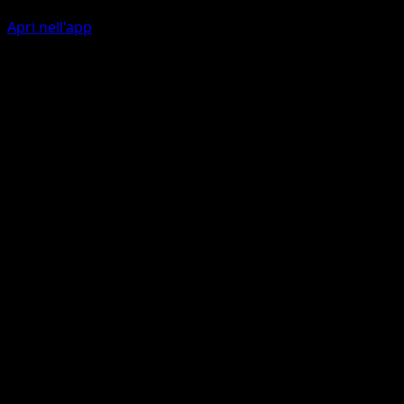
Apri nell'app
Rimbalzo Bottintesta
P
10
Gemmoforza
P
I
30
Artista
kawayoo
HP
60
Ritirata
Debolezza
Oscurità ×2
Resistenza