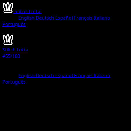
Stili di Lotta
•
#55/183
•
Comune
Lingua
English
Deutsch
Español
Français
Italiano
Português
Pokémon
Base
Stili di Lotta
#55/183
Rarità
Comune
Lingua
English
Deutsch
Español
Français
Italiano
Português