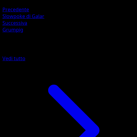
Fighting -30
Precedente
Slowpoke di Galar
Successiva
Grumpig
Altro da Stili di Lotta
Vedi tutto