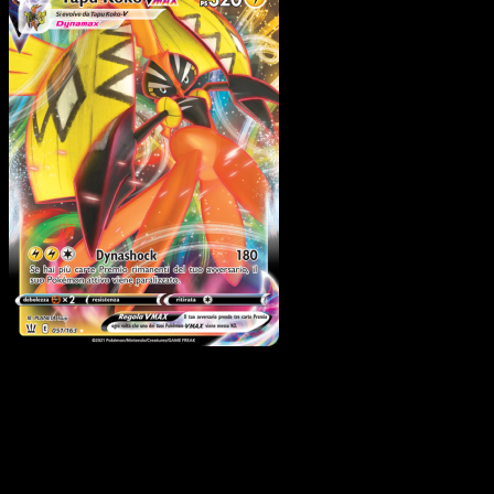
Tapu Koko VMAX
·
Stili di
Lotta
#51
Scarica Eyevo per scansionare carte all'istante 
seguire i prezzi.
Ottieni prezzi live, strumenti per la collezione e scansioni