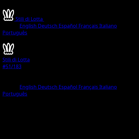
Stili di Lotta
•
#51/183
•
Olografica Rara VMAX
Lingua
English
Deutsch
Español
Français
Italiano
Português
Pokémon
VMAX
Stili di Lotta
#51/183
Rarità
Olografica Rara VMAX
Lingua
English
Deutsch
Español
Français
Italiano
Português