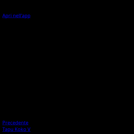
Apri nell'app
Dynashock
L
L
I
180
Se hai più carte Premio rimanenti del tuo avversario, il su
Pokémon attivo viene paralizzato.
Artista
PLANETA Tsuji
HP
320
Ritirata
Debolezza
Lotta ×2
Precedente
Tapu Koko V