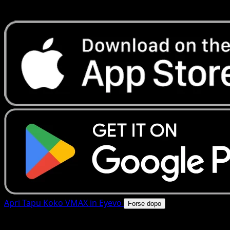
rapide. Apri questa carta nell'app o scarica ora.
Apri Tapu Koko VMAX in Eyevo
Forse dopo
4.8★
|
50k+ download
|
Gratis