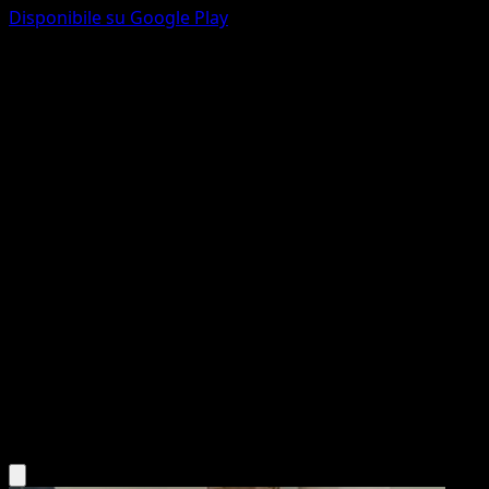
Disponibile su Google Play
Tapu Koko VMAX
Stili di Lotta
Spada e Scudo
#51
Olografica Rara VMAX
PLANETA Tsuji
Pokémon
VMAX
Lightning
Scarica l'app Eyevo