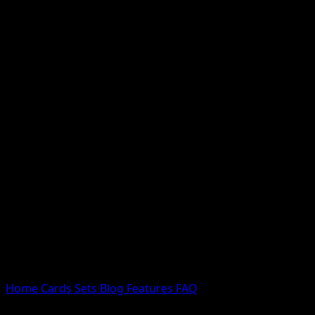
Nessun risultato
Prova con nomi Pokemon, nomi dei set o tipi di carta.
Lingua
Home
Cards
Sets
Blog
Features
FAQ