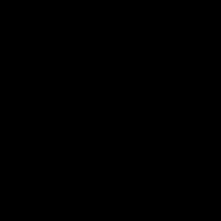
Ricerca...