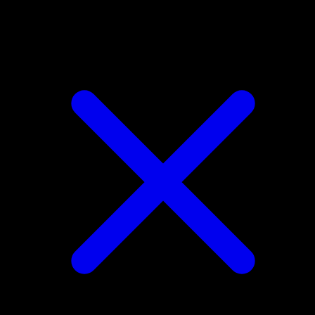
Slowpoke di Galar