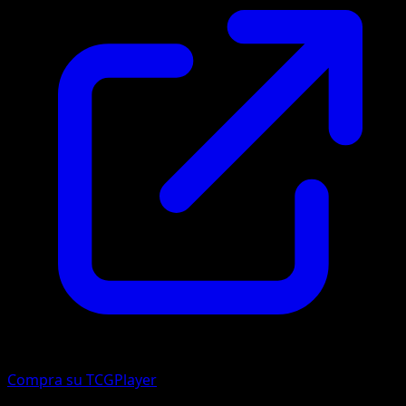
Compra su TCGPlayer