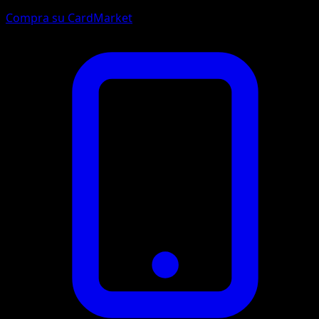
Compra su CardMarket