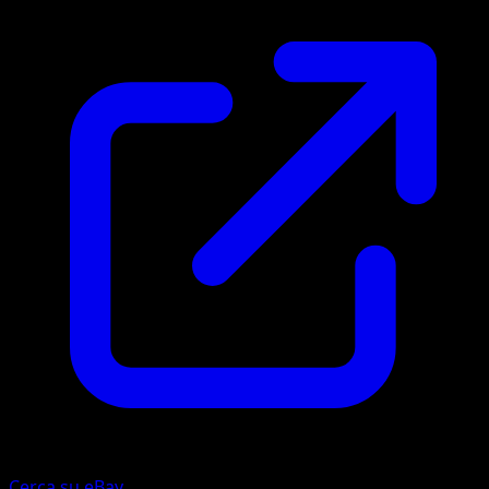
Cerca su eBay