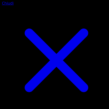
Chiudi