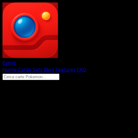
Eyevo
Home
Cards
Sets
Blog
Features
FAQ