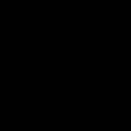
Ricerca...