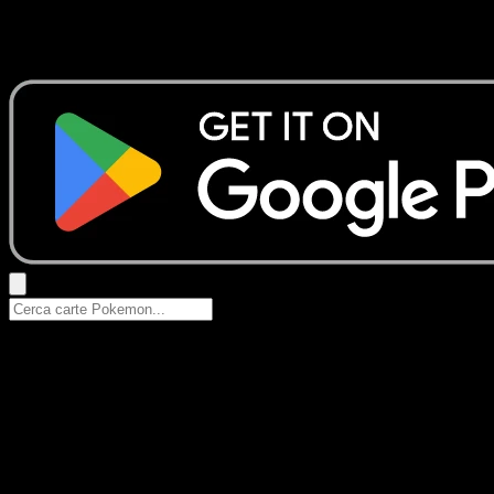
Nessun risultato
Prova con nomi Pokemon, nomi dei set o tipi di carta.