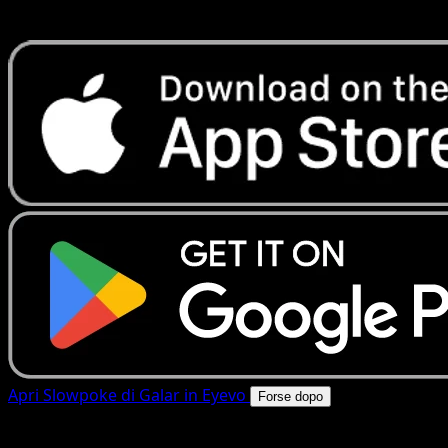
rapide. Apri questa carta nell'app o scarica ora.
Apri Slowpoke di Galar in Eyevo
Forse dopo
4.8★
|
50k+ download
|
Gratis