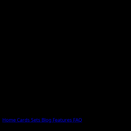
Nessun risultato
Prova con nomi Pokemon, nomi dei set o tipi di carta.
Lingua
Home
Cards
Sets
Blog
Features
FAQ