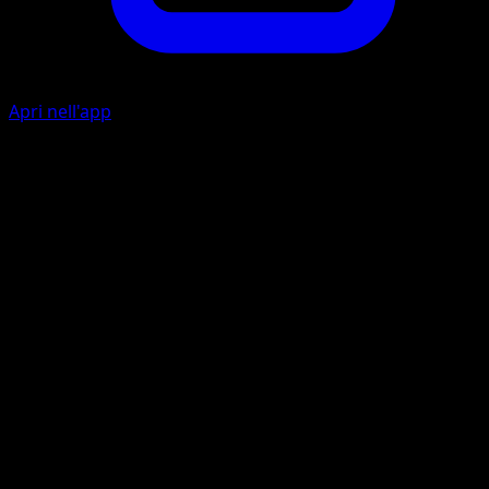
Apri nell'app
Controllo Dati
I
Guarda e poi rimischia le carte del tuo mazzo.
Affilatore
I
I
20
Artista
Yukiko Baba
HP
60