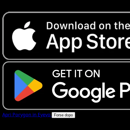
rapide. Apri questa carta nell'app o scarica ora.
Apri Porygon in Eyevo
Forse dopo
4.8★
|
50k+ download
|
Gratis