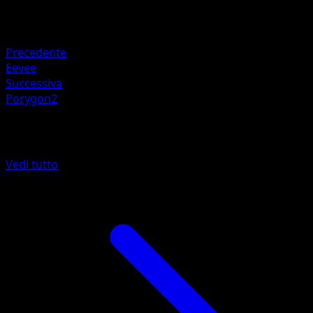
Ritirata
Debolezza
Lotta ×2
Precedente
Eevee
Successiva
Porygon2
Altro da Antiche Origini
Vedi tutto