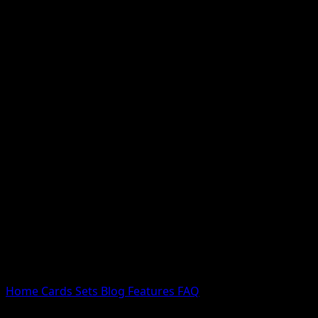
Nessun risultato
Prova con nomi Pokemon, nomi dei set o tipi di carta.
Lingua
Home
Cards
Sets
Blog
Features
FAQ