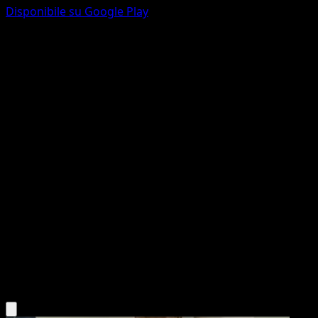
Disponibile su Google Play
Porygon
Antiche Origini
XY
#64
Comune
Yukiko Baba
Pokémon
Base
Colorless
Scarica l'app Eyevo