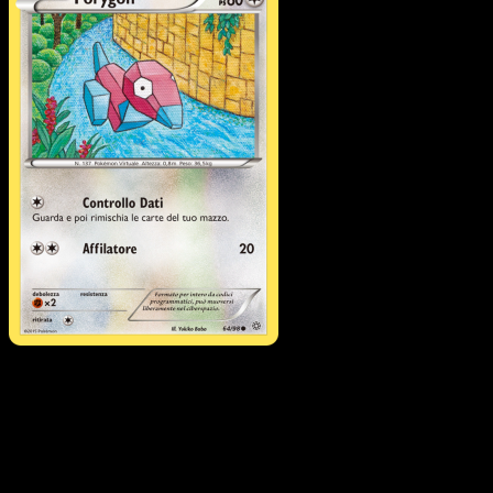
Porygon
·
Antiche Origini
#64
Scarica Eyevo per scansionare carte all'istante 
seguire i prezzi.
Ottieni prezzi live, strumenti per la collezione e scansioni