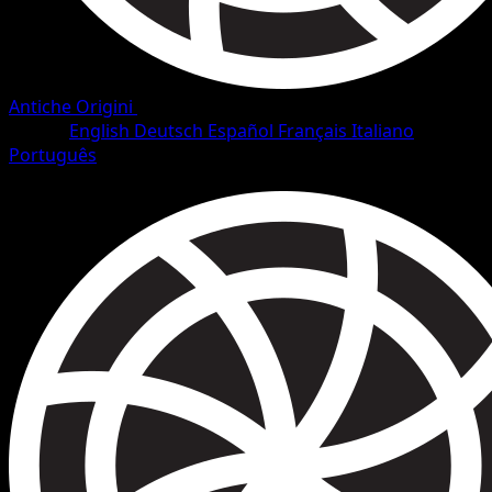
Antiche Origini
•
#64/101
•
Comune
Lingua
English
Deutsch
Español
Français
Italiano
Português
Pokémon
Base