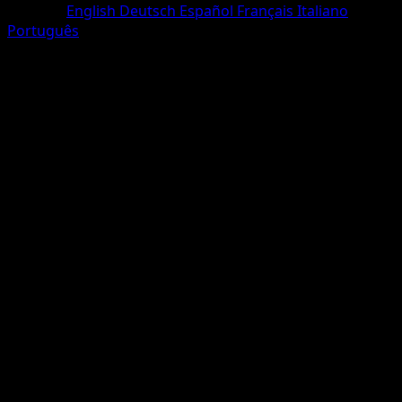
Sprache
English
Deutsch
Español
Français
Italiano
Português