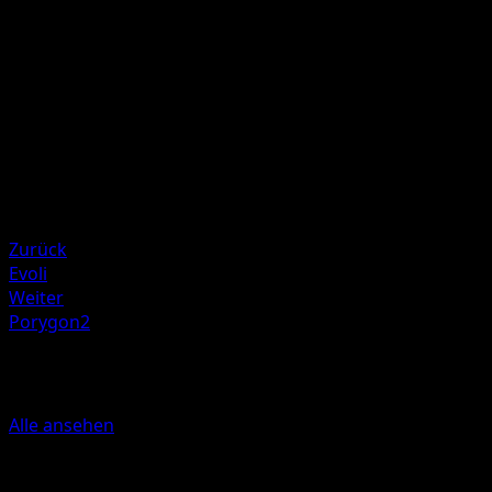
F
F
20
Illustrator
Yukiko Baba
HP
60
Rückzug
Schwäche
Kampf ×2
Zurück
Evoli
Weiter
Porygon2
Mehr aus Ewiger Anfang
Alle ansehen