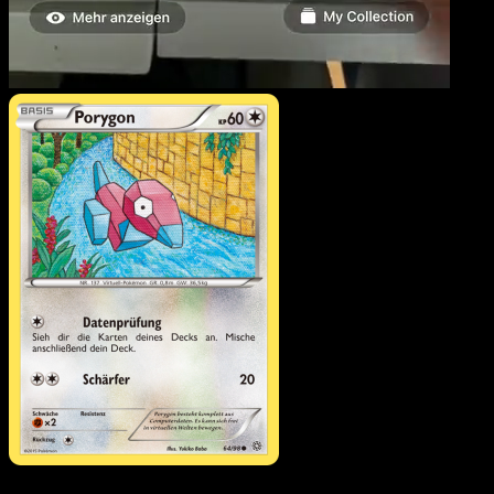
Porygon
·
Ewiger Anfang
#64