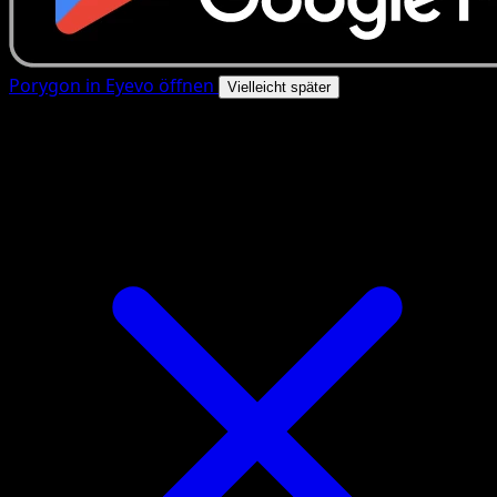
Porygon in Eyevo öffnen
Vielleicht später
4.8★
|
50k+ Downloads
|
Kostenlos
Porygon