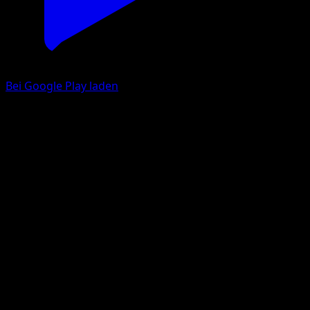
Bei Google Play laden
Porygon
Ewiger Anfang
XY
#64
Häufig
Yukiko Baba
Pokémon
Basis