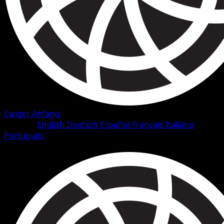
Ewiger Anfang
•
#64/101
•
Häufig
Sprache
English
Deutsch
Español
Français
Italiano
Português
Pokémon
Basis