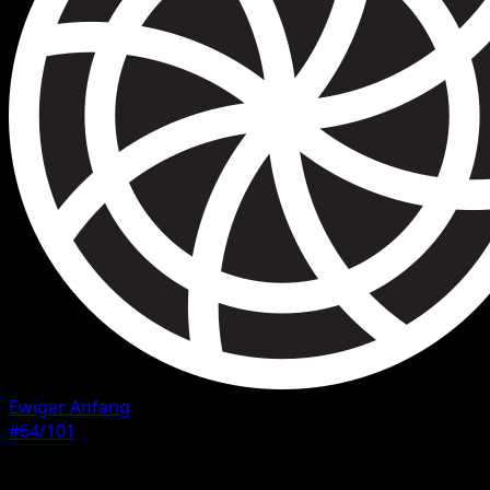
Ewiger Anfang
#64/101
Seltenheit
Häufig