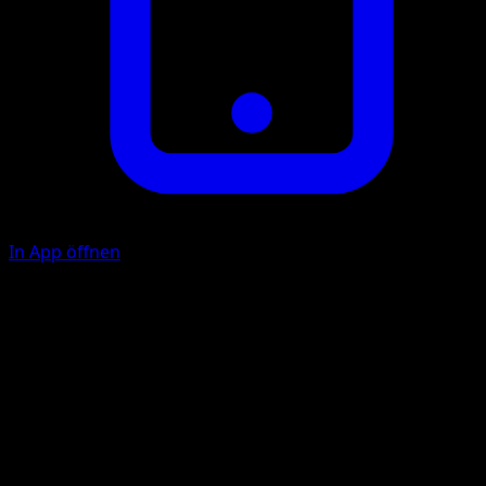
In App öffnen
Datenprüfung
F
Sieh dir die Karten deines Decks an. Mische anschließend
dein Deck.
Schärfer