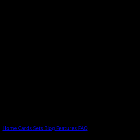
Nessun risultato
Prova con nomi Pokemon, nomi dei set o tipi di carta.
Lingua
Home
Cards
Sets
Blog
Features
FAQ