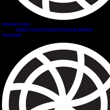
Antiche Origini
•
#63/101
•
Comune
Lingua
English
Deutsch
Español
Français
Italiano
Português
Pokémon
Base