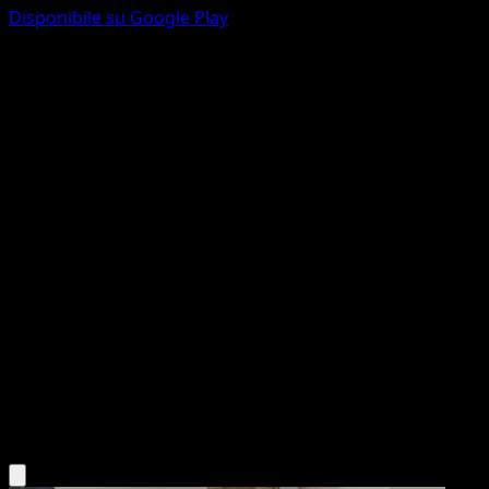
Disponibile su Google Play
Eevee
Antiche Origini
XY
#63
Comune
Kouki Saitou
Pokémon
Base
Colorless
Scarica l'app Eyevo