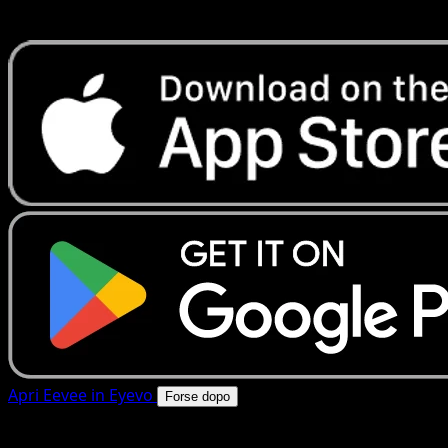
rapide. Apri questa carta nell'app o scarica ora.
Apri Eevee in Eyevo
Forse dopo
4.8★
|
50k+ download
|
Gratis