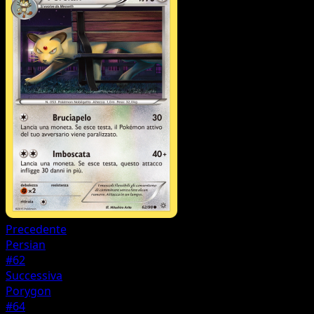
Precedente
Persian
#62
Successiva
Porygon
#64