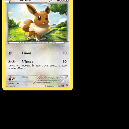
Eevee
·
Antiche Origini
#63
Scarica Eyevo per scansionare carte all'istante 
seguire i prezzi.
Ottieni prezzi live, strumenti per la collezione e scansioni