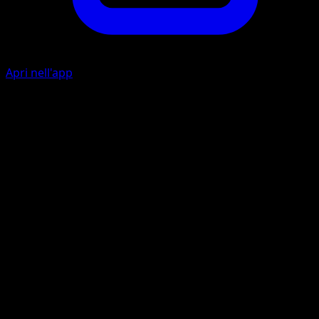
Apri nell'app
Azione
I
10
Affondo
I
I
30
Lancia una moneta. Se esce croce, questo attacco non ha
effetto.
Artista
Kouki Saitou