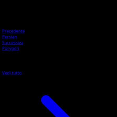
HP
60
Ritirata
Debolezza
Lotta ×2
Precedente
Persian
Successiva
Porygon
Altro da Antiche Origini
Vedi tutto