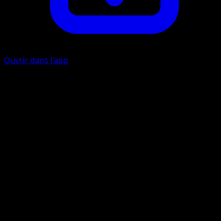
Ouvrir dans l'app
Ability
Sky Support
Battement
I
I
30
Artiste
MINAMINAMI Take
HP
70
Retraite
Faiblesse