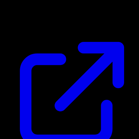
Prix du marche
N/A
Live