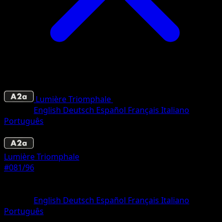
Lumière Triomphale
•
#081/96
•
Une Étoile
Langue
English
Deutsch
Español
Français
Italiano
Português
Pokémon
Base
Lumière Triomphale
#081/96
Rarete
Une Étoile
Langue
English
Deutsch
Español
Français
Italiano
Português