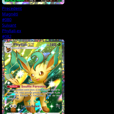
Precedent
Magnéti
#080
Suivant
Phyllali-ex
#082