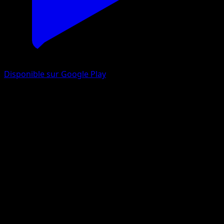
Disponible sur Google Play
Shaymin
Lumière Triomphale
Jeu de Cartes à Collectionner Pokémon Pocket
#081
Une Étoile
MINAMINAMI Take
Pokémon