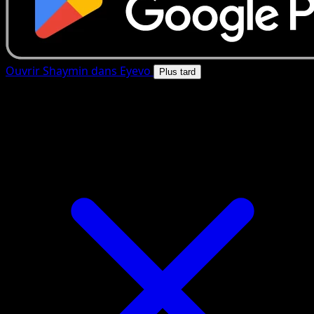
Ouvrir Shaymin dans Eyevo
Plus tard
4.8★
|
50k+ telechargements
|
Gratuit
Shaymin