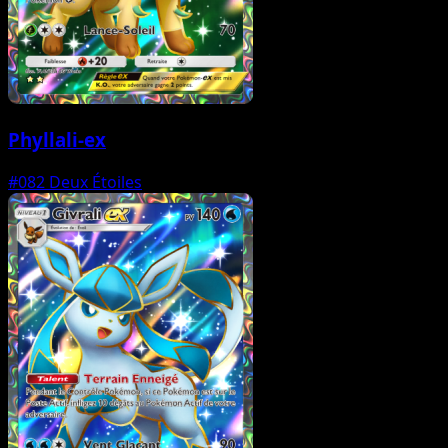
Phyllali-ex
#082
Deux Étoiles