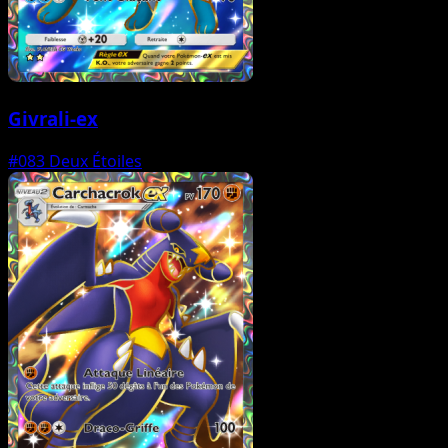
Givrali-ex
#083
Deux Étoiles