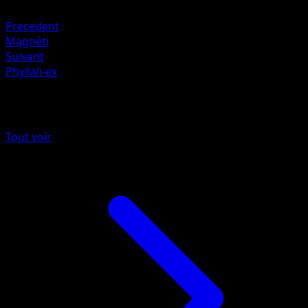
Électrique +20
Precedent
Magnéti
Suivant
Phyllali-ex
Plus de Lumière Triomphale
Tout voir