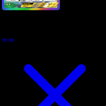
Pokémon
Niveau 1
Givrali-ex
Fermer