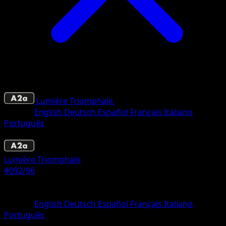
Lumière Triomphale
•
#092/96
•
Deux Étoiles
Langue
English
Deutsch
Español
Français
Italiano
Português
Pokémon
Niveau 1
Lumière Triomphale
#092/96
Rarete
Deux Étoiles
Langue
English
Deutsch
Español
Français
Italiano
Português