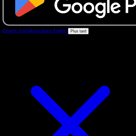
Ouvrir Givrali-ex dans Eyevo
Plus tard
4.8★
|
50k+ telechargements
|
Gratuit
Givrali-ex