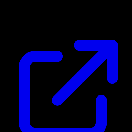
Prix du marche
N/A
Live