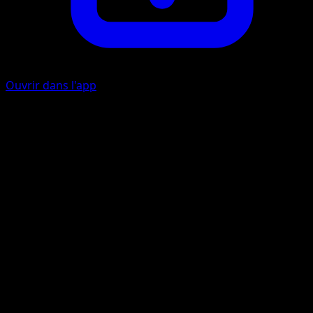
Ouvrir dans l'app
Ability
Snowy Terrain
Vent Glaçant
E
E
I
90
Artiste
rika
HP
140
Retraite
Faiblesse