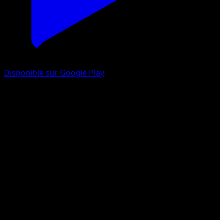
Disponible sur Google Play
Givrali-ex
Lumière Triomphale
Jeu de Cartes à Collectionner Pokémon Pocket
#092
Deux Étoiles
rika
Pokémon