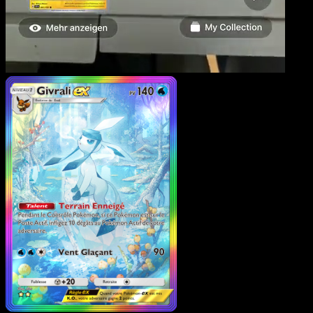
Givrali-ex
·
Lumière