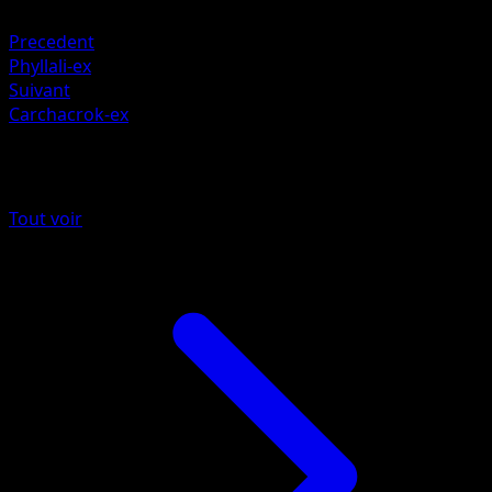
Métal +20
Precedent
Phyllali-ex
Suivant
Carchacrok-ex
Plus de Lumière Triomphale
Tout voir