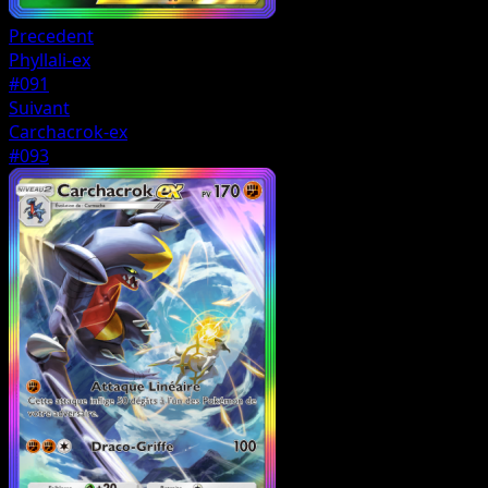
Precedent
Phyllali-ex
#091
Suivant
Carchacrok-ex
#093