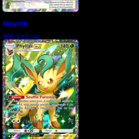
Shaymin
#081
Une Étoile