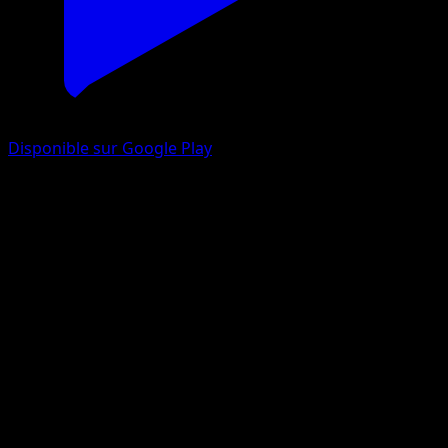
Disponible sur Google Play
Magnéti
Lumière Triomphale
Jeu de Cartes à Collectionner Pokémon Pocket
#080
Une Étoile
Yukihiro Tada
Pokémon