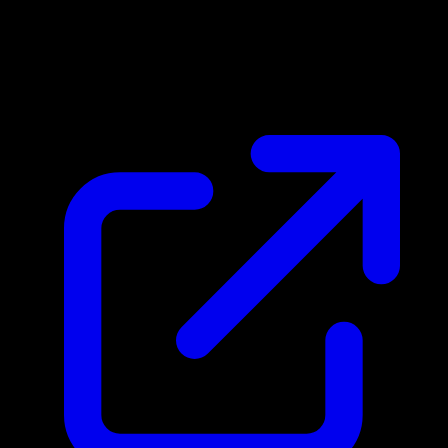
Prix du marche
N/A
Live