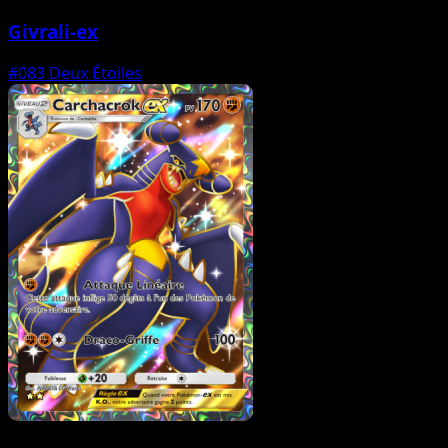
Givrali-ex
#083
Deux Étoiles