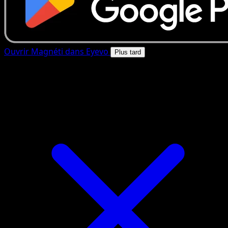
Ouvrir Magnéti dans Eyevo
Plus tard
4.8★
|
50k+ telechargements
|
Gratuit
Magnéti