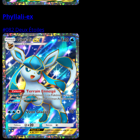
Phyllali-ex
#082
Deux Étoiles