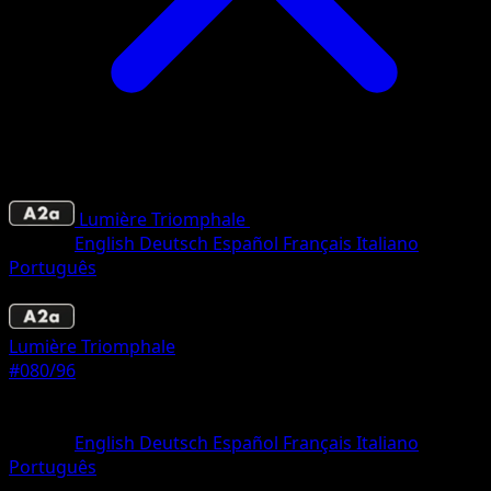
Lumière Triomphale
•
#080/96
•
Une Étoile
Langue
English
Deutsch
Español
Français
Italiano
Português
Pokémon
Base
Lumière Triomphale
#080/96
Rarete
Une Étoile
Langue
English
Deutsch
Español
Français
Italiano
Português