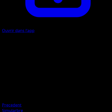
Ouvrir dans l'app
Charge
M
20
Artiste
Yukihiro Tada
HP
60
Retraite
Faiblesse
Feu +20
Precedent
Simularbre