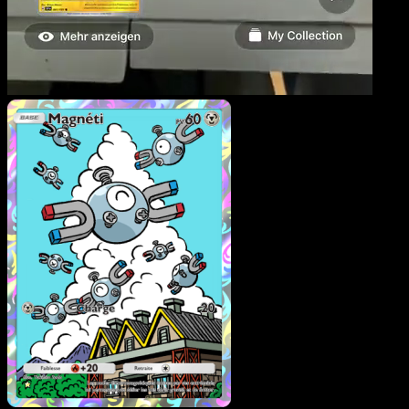
Magnéti
·
Lumière