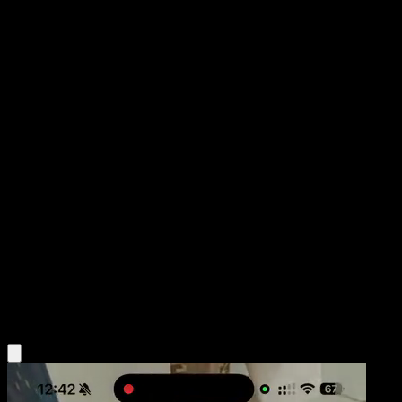
Magnemite
Luz Triunfal
Juego de Cartas Coleccionables Pokémon Pocket
#080
Una Estrella
Yukihiro Tada
Pokémon
Básico
Metal
Obtén la app Eyevo