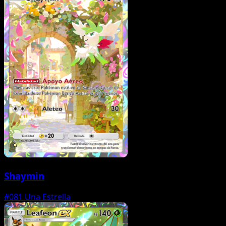
Shaymin
#081
Una Estrella