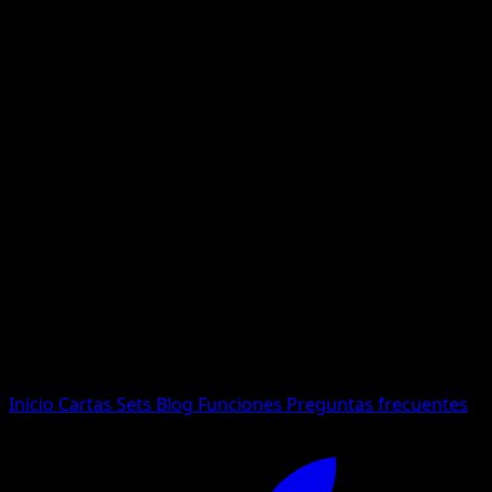
No se encontraron resultados
Busca nombres de Pokemon, sets o tipos de carta.
Idioma
Inicio
Cartas
Sets
Blog
Funciones
Preguntas frecuentes