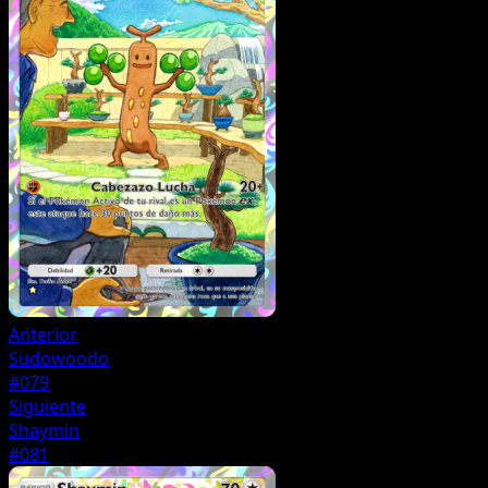
Anterior
Sudowoodo
#079
Siguiente
Shaymin
#081