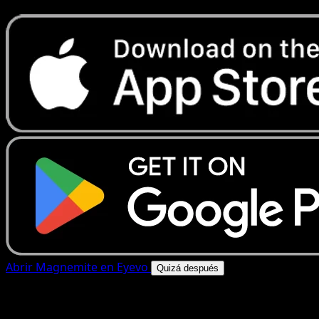
Abrir Magnemite en Eyevo
Quizá después
4.8★
|
50k+ descargas
|
Gratis
Magnemite