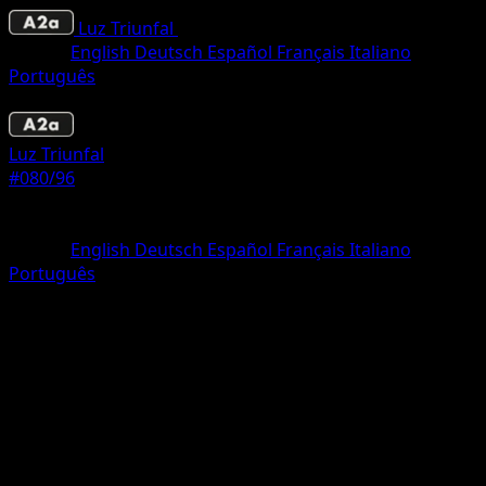
Luz Triunfal
•
#080/96
•
Una Estrella
Idioma
English
Deutsch
Español
Français
Italiano
Português
Pokémon
Básico
Luz Triunfal
#080/96
Rareza
Una Estrella
Idioma
English
Deutsch
Español
Français
Italiano
Português