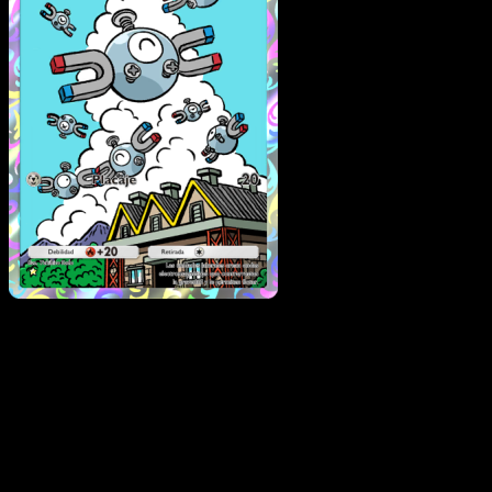
Magnemite
·
Luz Triunfal
#080
Descarga Eyevo para escanear cartas al instant
y seguir precios.
Recibe precios en vivo, herramientas de colección y
escaneos rápidos. Abre esta carta exacta en la app o
descarga ahora.