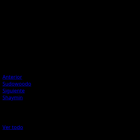
M
20
Artista
Yukihiro Tada
HP
60
Retirada
Debilidad
Fuego +20
Anterior
Sudowoodo
Siguiente
Shaymin
Más de Luz Triunfal
Ver todo