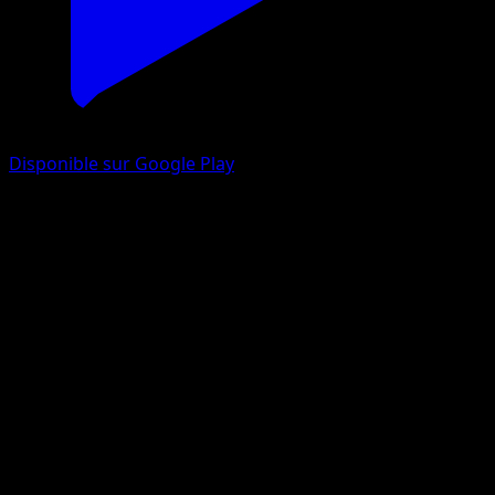
Disponible sur Google Play
Rillaboom
Méga-Ascension
Jeu de Cartes à Collectionner Pokémon Pocket
#229
One Star
osare
Pokemon