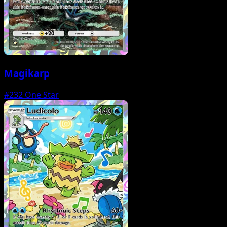
Magikarp
#232
One Star