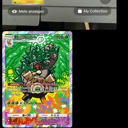
Rillaboom
·
Méga-