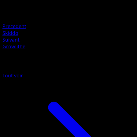
Retraite
Faiblesse
Fire +20
Precedent
Skiddo
Suivant
Growlithe
Plus de Méga-Ascension
Tout voir