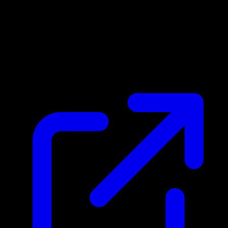
Prix du marche
N/A
Live