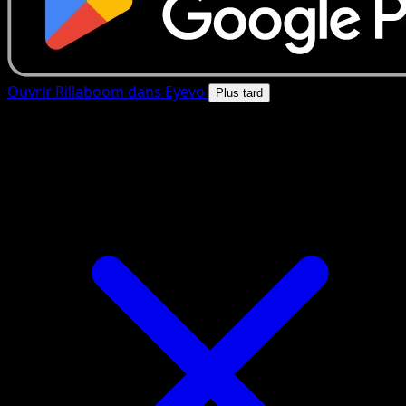
Ouvrir Rillaboom dans Eyevo
Plus tard
4.8★
|
50k+ telechargements
|
Gratuit
Rillaboom