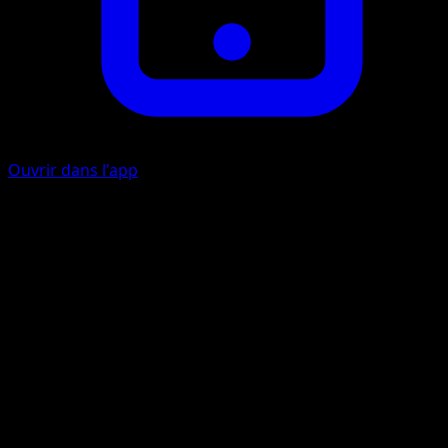
Ouvrir dans l'app
Ability
Captivating Rhythm
Drum Rush
G
G
G
C
120
Artiste
osare
HP
150