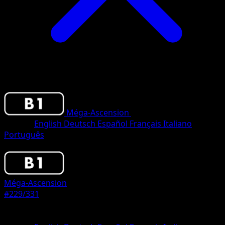
Méga-Ascension
•
#229/331
•
One Star
Langue
English
Deutsch
Español
Français
Italiano
Português
Pokemon
Stage2
Méga-Ascension
#229/331
Rarete
One Star