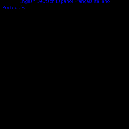
Langue
English
Deutsch
Español
Français
Italiano
Português