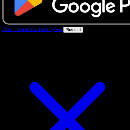
Ouvrir Ludicolo dans Eyevo
Plus tard
4.8★
|
50k+ telechargements
|
Gratuit
Ludicolo