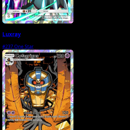
Luxray
#237
One Star