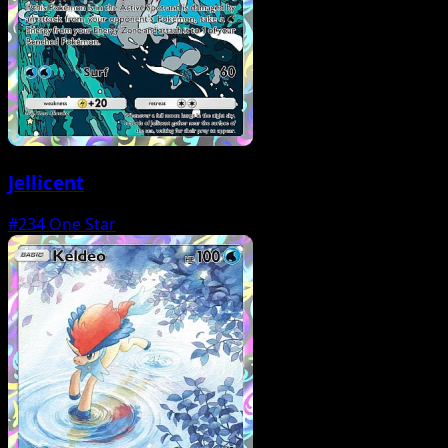
Jellicent
#234
One Star