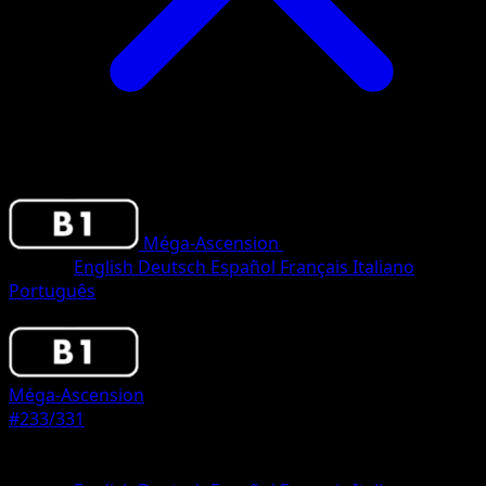
Méga-Ascension
•
#233/331
•
One Star
Langue
English
Deutsch
Español
Français
Italiano
Português
Pokemon
Stage2
Méga-Ascension
#233/331
Rarete
One Star