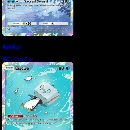
Keldeo
#235
One Star