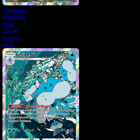
Precedent
Magikarp
#232
Suivant
Jellicent
#234