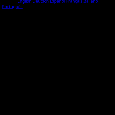
Langue
English
Deutsch
Español
Français
Italiano
Português