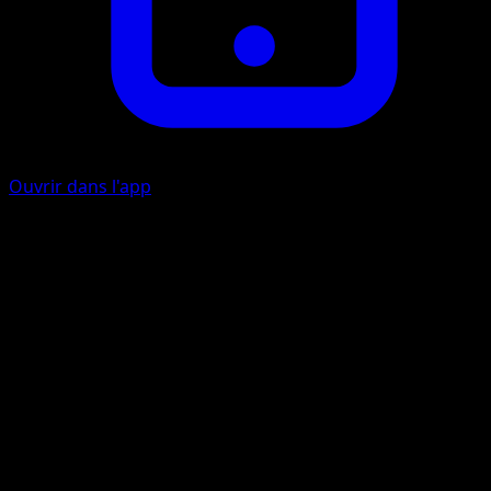
Ouvrir dans l'app
Rhythmic Steps
W
W
60
If you have exactly 1, 3, or 5 cards in your hand, this attack
does 60 more damage.
Artiste
Shimaris Yukichi
HP
140