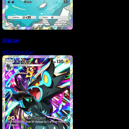
Eiscue
#236
One Star