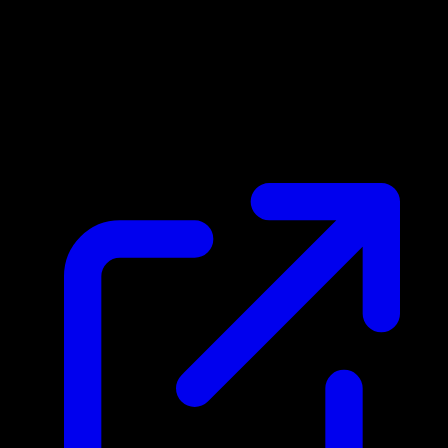
Prix du marche
N/A
Live