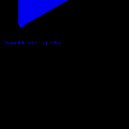
Disponible sur Google Play
Ludicolo
Méga-Ascension
Jeu de Cartes à Collectionner Pokémon Pocket
#233
One Star
Shimaris Yukichi
Pokemon