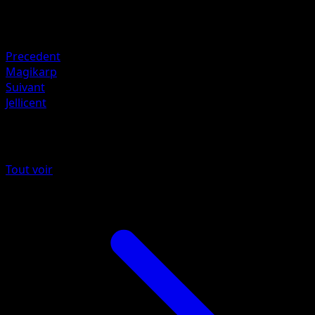
Retraite
Faiblesse
Lightning +20
Precedent
Magikarp
Suivant
Jellicent
Plus de Méga-Ascension
Tout voir