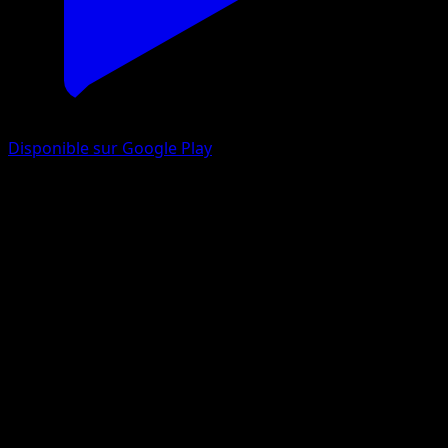
Disponible sur Google Play
Mega Blaziken ex
Méga-Ascension
Jeu de Cartes à Collectionner Pokémon Pocket
#284
Three Star
AKIRA EGAWA
Pokemon