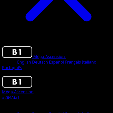
Méga-Ascension
•
#284/331
•
Three Star
Langue
English
Deutsch
Español
Français
Italiano
Português
Pokemon
Stage2
Méga-Ascension
#284/331
Rarete
Three Star