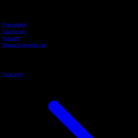
Retraite
Faiblesse
Water +20
Precedent
Tauros ex
Suivant
Mega Gyarados ex
Plus de Méga-Ascension
Tout voir