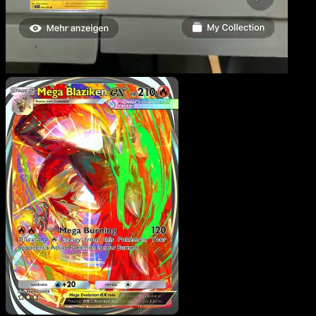
Mega Blaziken ex
·
Méga-