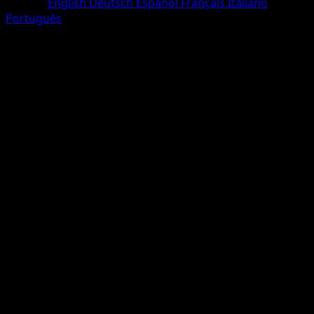
Langue
English
Deutsch
Español
Français
Italiano
Português