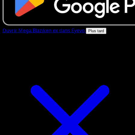
Ouvrir Mega Blaziken ex dans Eyevo
Plus tard
4.8★
|
50k+ telechargements
|
Gratuit
Mega Blaziken ex