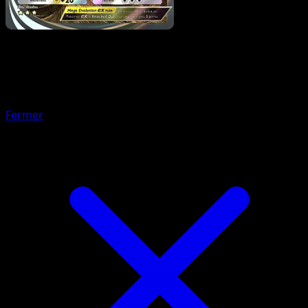
Pokemon
Stage2
Mega Blaziken ex
Fermer