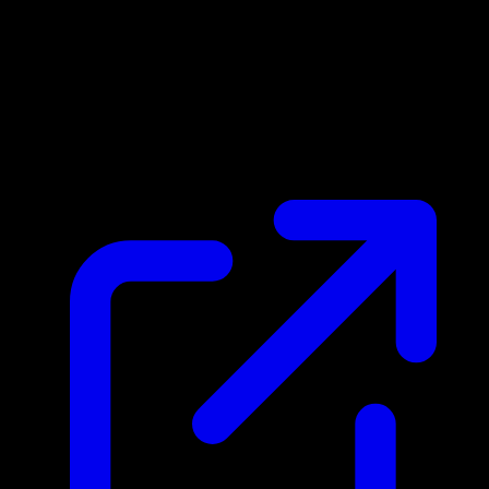
Prix du marche
N/A
Live