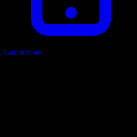
Ouvrir dans l'app
Mega Burning
F
F
120
Discard Fire{R} Energy from this Pokémon. Your
opponent's Active Pokémon is now Burned.
Artiste
AKIRA EGAWA
HP
210