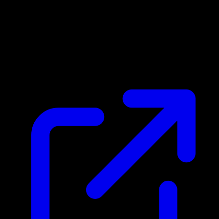
Prix du marche
N/A
Live