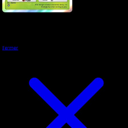
Pokemon
Stage1
Mega Altaria ex
Fermer