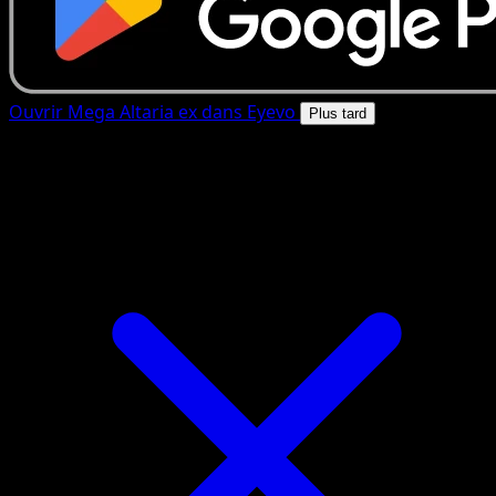
Ouvrir Mega Altaria ex dans Eyevo
Plus tard
4.8★
|
50k+ telechargements
|
Gratuit
Mega Altaria ex