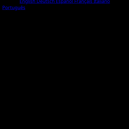
Langue
English
Deutsch
Español
Français
Italiano
Português