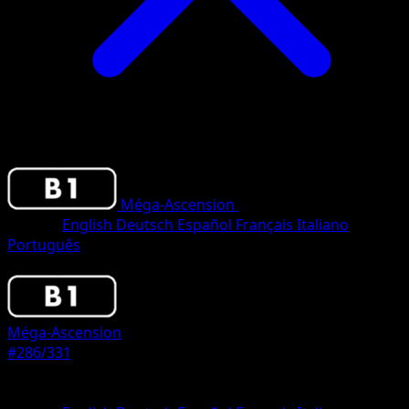
Méga-Ascension
•
#286/331
•
Three Star
Langue
English
Deutsch
Español
Français
Italiano
Português
Pokemon
Stage1
Méga-Ascension
#286/331
Rarete
Three Star