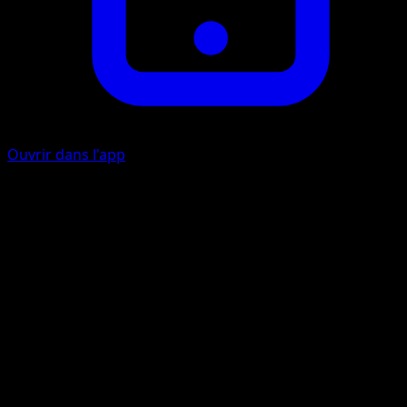
Ouvrir dans l'app
Mega Harmony
P
P
40
This attack does 30 more damage for each of your
Benched Pokémon.
Artiste
Susumu Maeya
HP
190