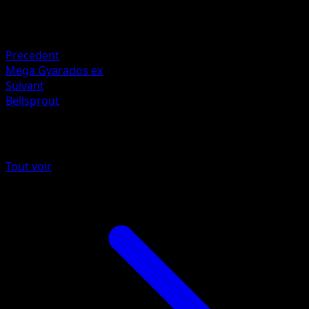
Retraite
Faiblesse
Metal +20
Precedent
Mega Gyarados ex
Suivant
Bellsprout
Plus de Méga-Ascension
Tout voir