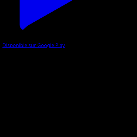
Disponible sur Google Play
Mega Altaria ex
Méga-Ascension
Jeu de Cartes à Collectionner Pokémon Pocket
#286
Three Star
Susumu Maeya
Pokemon