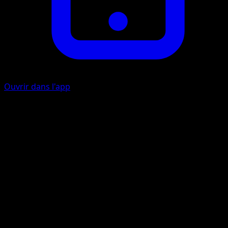
Ouvrir dans l'app
Skill Dive
G
This attack does 20 damage to 1 of your opponent's
Pokémon.
Artiste
Souichirou Gunjima
HP
80
Retraite