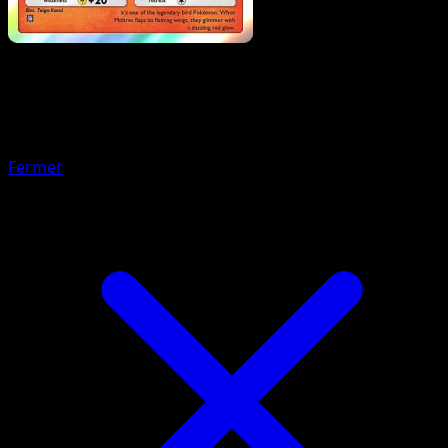
Pokemon
Stage1
Dartrix
Fermer