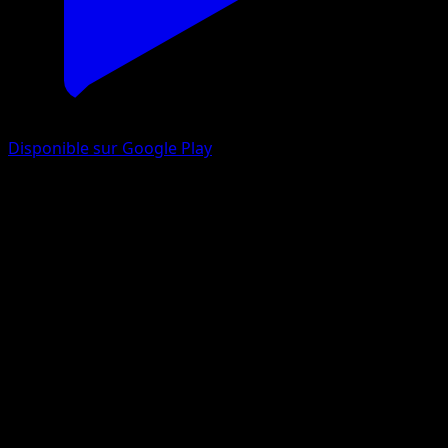
Disponible sur Google Play
Torracat
Méga-Ascension
Jeu de Cartes à Collectionner Pokémon Pocket
#294
One Shiny
whomor Inc.
Pokemon