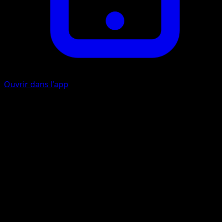
Ouvrir dans l'app
Heat Tackle
F
40
This Pokémon also does 10 damage to itself.
Artiste
whomor Inc.
HP
80
Retraite