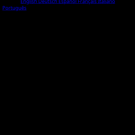
Langue
English
Deutsch
Español
Français
Italiano
Português