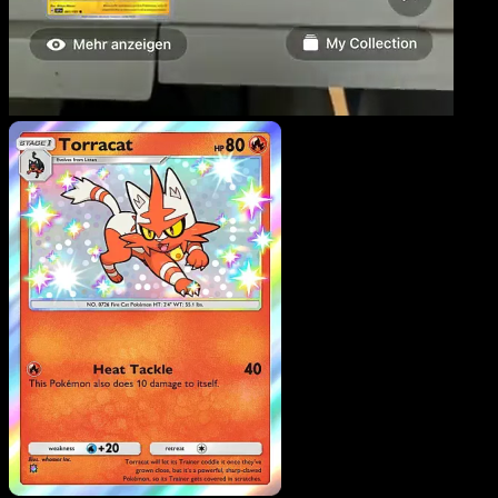
Torracat
·
Méga-