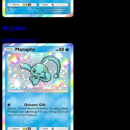
Articuno
#298
One Shiny