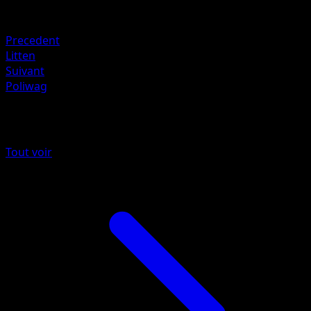
Faiblesse
Water +20
Precedent
Litten
Suivant
Poliwag
Plus de Méga-Ascension
Tout voir