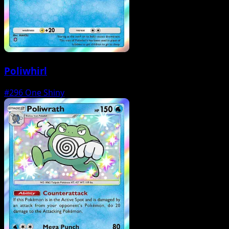
Poliwhirl
#296
One Shiny