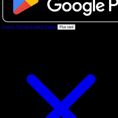
Ouvrir Torracat dans Eyevo
Plus tard
4.8★
|
50k+ telechargements
|
Gratuit
Torracat