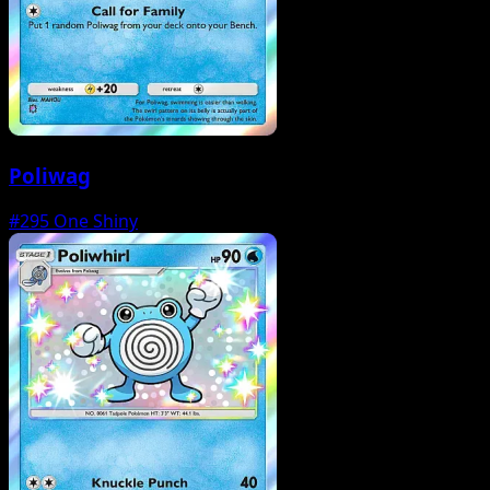
Poliwag
#295
One Shiny