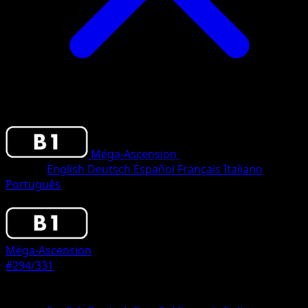
Méga-Ascension
•
#294/331
•
One Shiny
Langue
English
Deutsch
Español
Français
Italiano
Português
Pokemon
Stage1
Méga-Ascension
#294/331
Rarete
One Shiny