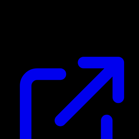
Prix du marche
N/A
Live