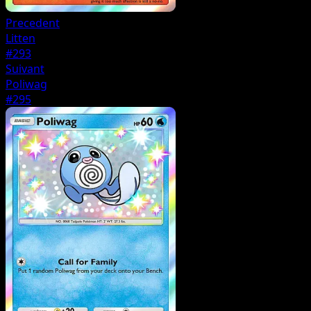
Precedent
Litten
#293
Suivant
Poliwag
#295