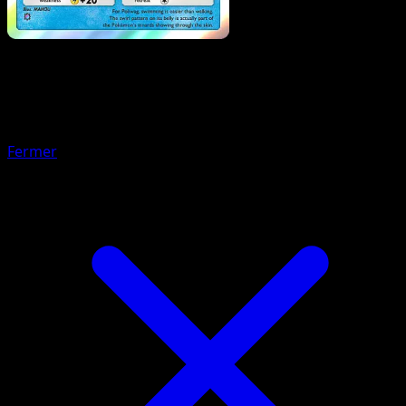
Pokemon
Stage1
Torracat
Fermer