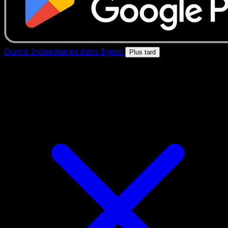
Ouvrir Indeedee ex dans Eyevo
Plus tard
4.8★
|
50k+ telechargements
|
Gratuit
Indeedee ex