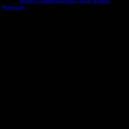
Langue
English
Deutsch
Español
Français
Italiano
Português