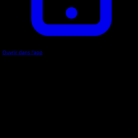
Ouvrir dans l'app
Ability
Watch Over
Psychic
P
P
30
This attack does 30 more damage for each Energy
attached to your opponent's Active Pokémon.
Artiste