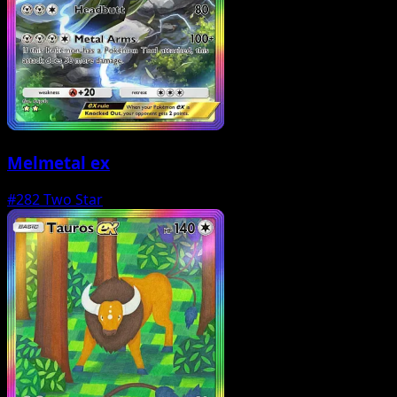
Melmetal ex
#282
Two Star