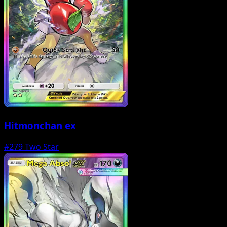
Hitmonchan ex
#279
Two Star