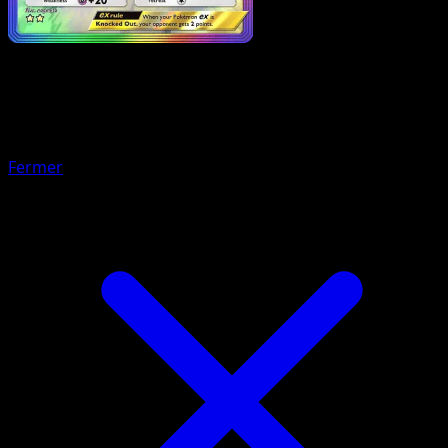
Pokemon
Basic
Indeedee ex
Fermer