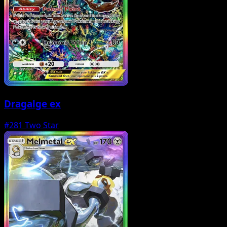
Dragalge ex
#281
Two Star