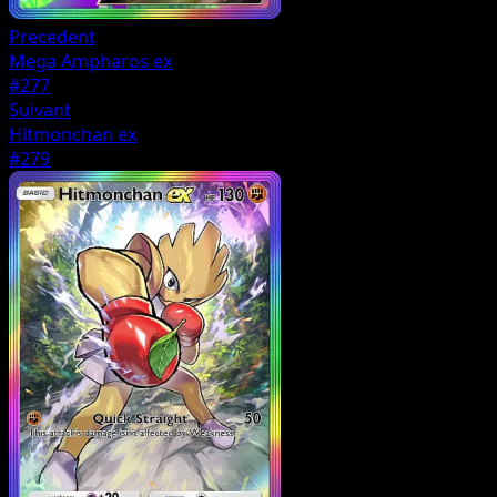
Precedent
Mega Ampharos ex
#277
Suivant
Hitmonchan ex
#279