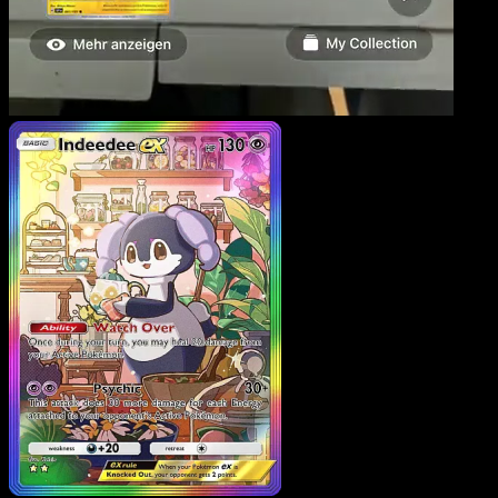
Indeedee ex
·
Méga-