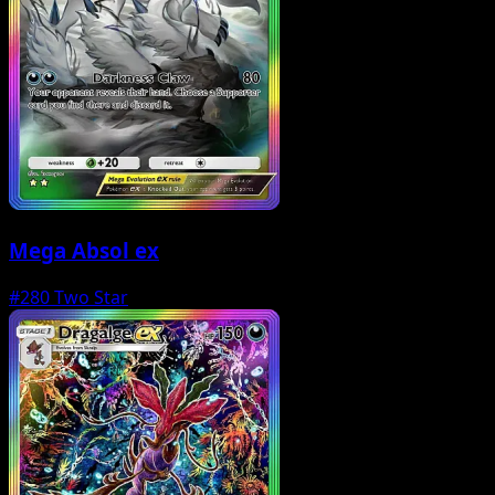
Mega Absol ex
#280
Two Star