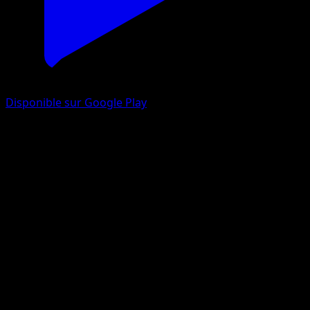
Disponible sur Google Play
Indeedee ex
Méga-Ascension
Jeu de Cartes à Collectionner Pokémon Pocket
#278
Two Star
Keisin
Pokemon