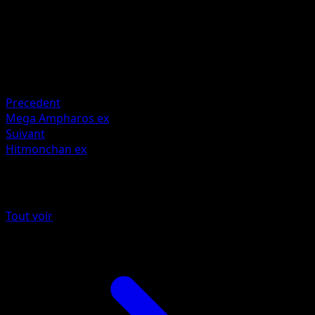
Keisin
HP
130
Retraite
Faiblesse
Darkness +20
Precedent
Mega Ampharos ex
Suivant
Hitmonchan ex
Plus de Méga-Ascension
Tout voir