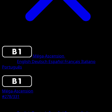
Méga-Ascension
•
#278/331
•
Two Star
Langue
English
Deutsch
Español
Français
Italiano
Português
Pokemon
Basic
Méga-Ascension
#278/331
Rarete
Two Star