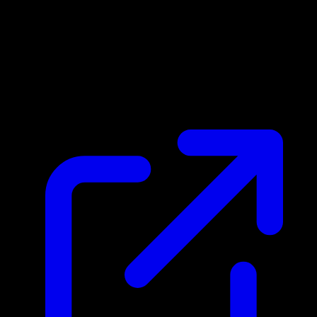
Prix du marche
N/A
Live