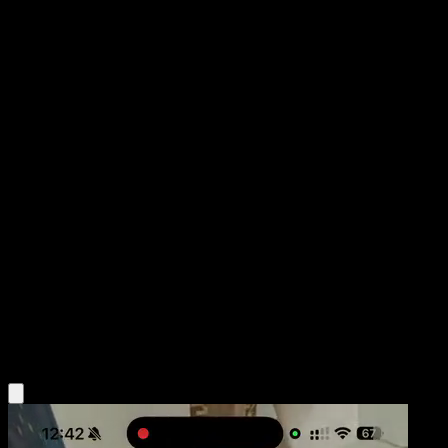
Indeedee ex
Mega Rising
Pokémon TCG Pocket
#278
Two Star
Keisin
Pokemon
Basic
Psychic
Obtén la app Eyevo