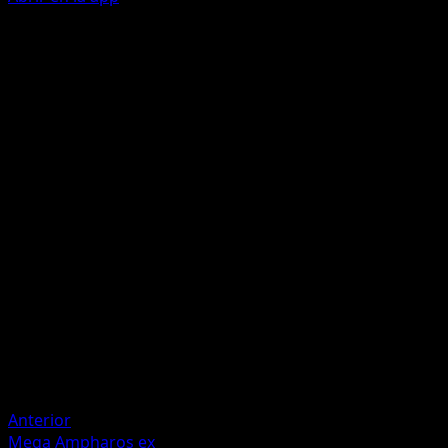
Ability
Watch Over
Psychic
P
P
30
This attack does 30 more damage for each Energy
attached to your opponent's Active Pokémon.
Artista
Keisin
HP
130
Retirada
Debilidad
Darkness +20
Anterior
Mega Ampharos ex