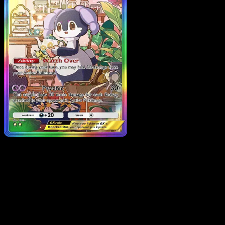
Indeedee ex
·
Mega Risin
#278
Descarga Eyevo para escanear cartas al instant
y seguir precios.
Recibe precios en vivo, herramientas de colección y
escaneos rápidos. Abre esta carta exacta en la app o
descarga ahora.