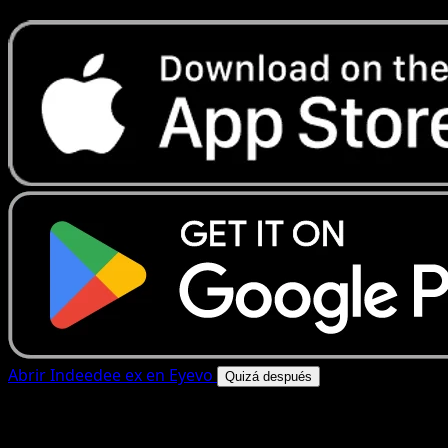
Abrir Indeedee ex en Eyevo
Quizá después
4.8★
|
50k+ descargas
|
Gratis
Indeedee ex