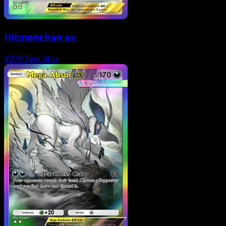
Hitmonchan ex
#279
Two Star