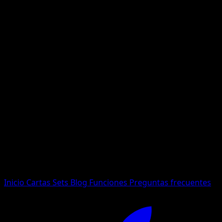
No se encontraron resultados
Busca nombres de Pokemon, sets o tipos de carta.
Idioma
Inicio
Cartas
Sets
Blog
Funciones
Preguntas frecuentes