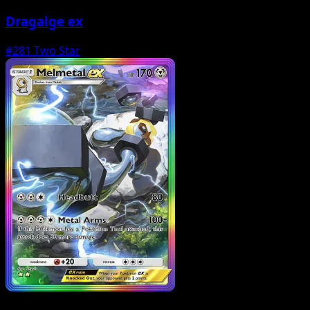
Dragalge ex
#281
Two Star