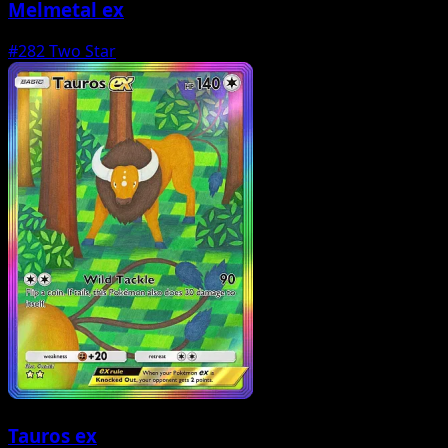
Melmetal ex
#282
Two Star
Tauros ex