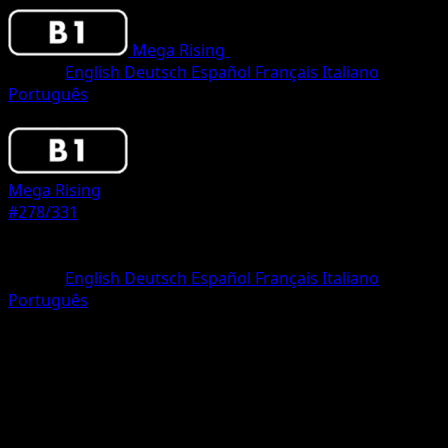
Mega Rising
•
#278/331
•
Two Star
Idioma
English
Deutsch
Español
Français
Italiano
Português
Pokemon
Basic
Mega Rising
#278/331
Rareza
Two Star
Idioma
English
Deutsch
Español
Français
Italiano
Português