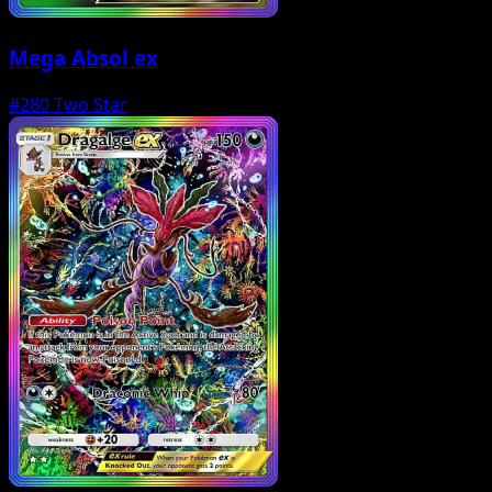
Mega Absol ex
#280
Two Star