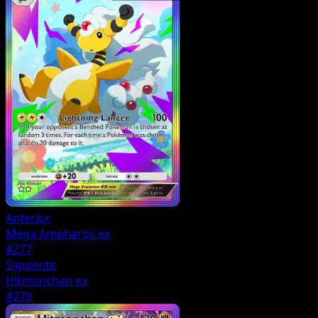
Anterior
Mega Ampharos ex
#277
Siguiente
Hitmonchan ex
#279