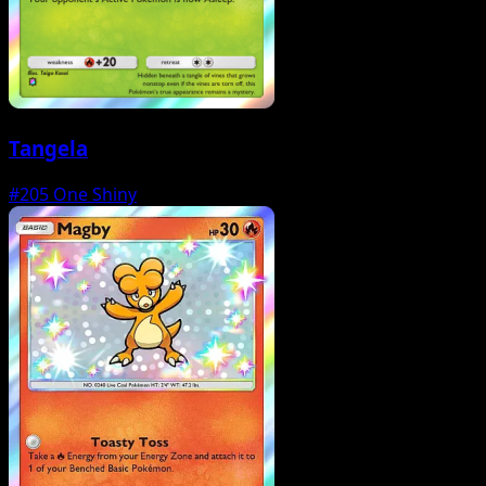
Tangela
#205
One Shiny