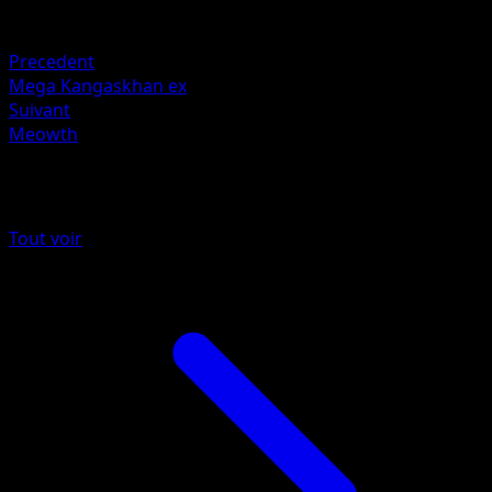
Faiblesse
Darkness +20
Precedent
Mega Kangaskhan ex
Suivant
Meowth
Plus de Parade Onirique
Tout voir