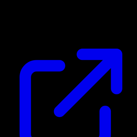
Prix du marche
N/A
Live