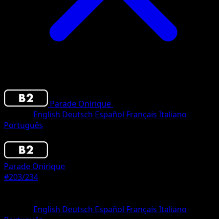
Parade Onirique
•
#203/234
•
Three Star
Langue
English
Deutsch
Español
Français
Italiano
Português
Pokemon
Stage2
Parade Onirique
#203/234
Rarete
Three Star
Langue
English
Deutsch
Español
Français
Italiano