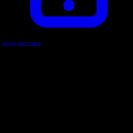
Ouvrir dans l'app
Fantasia Force
P
P
110
Take 3 {P} Energy from your Energy Zone and attach it to
your {P} Pokémon in any way you like.
Artiste
DOM
HP
210
Retraite