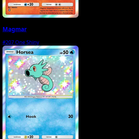
Magmar
#207
One Shiny