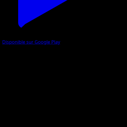
Disponible sur Google Play
Mega Gardevoir ex
Parade Onirique
Jeu de Cartes à Collectionner Pokémon Pocket
#203
Three Star
DOM
Pokemon