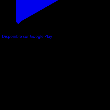
Disponible sur Google Play
Kirlia
Impulsion Turbo
XY
#69
Peu Commune
Sanosuke Sakuma
Pokémon