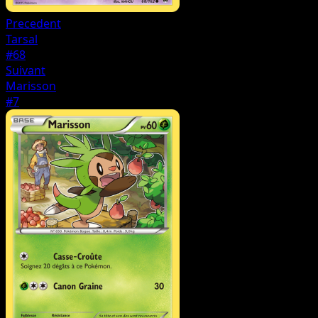
Precedent
Tarsal
#68
Suivant
Marisson
#7