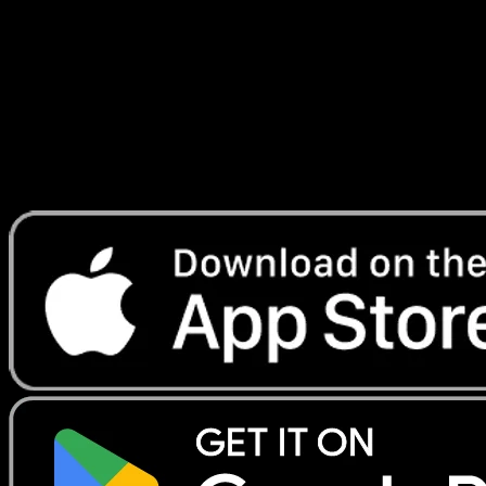
#69
Telechargez Eyevo pour scanner les cartes
instantanement et suivre les prix.
Profitez de prix en direct, d'outils de collection et de scans
rapides. Ouvrez cette carte dans l'app ou telechargez
maintenant.