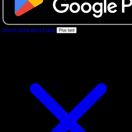
Ouvrir Kirlia dans Eyevo
Plus tard
4.8★
|
50k+ telechargements
|
Gratuit
Kirlia