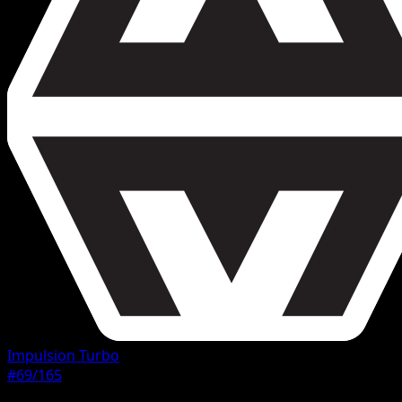
Impulsion Turbo
#69/165
Rarete