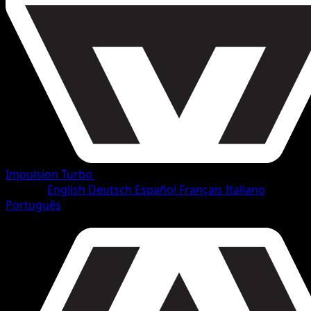
Impulsion Turbo
•
#69/165
•
Peu Commune
Langue
English
Deutsch
Español
Français
Italiano
Português
Pokémon
Niveau 1