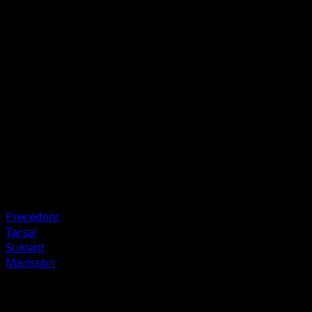
I
I
30×
Lancez 2 pièces. Cette attaque inflige 30 dégâts multipliés
par le nombre de côtés face.
Artiste
Sanosuke Sakuma
HP
80
Retraite
Faiblesse
Psy ×2
Precedent
Tarsal
Suivant
Marisson
Plus de Impulsion Turbo