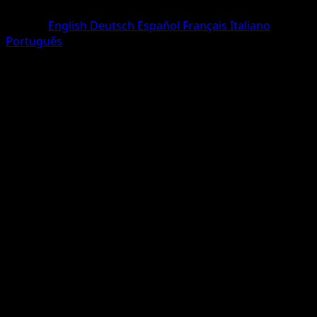
Peu Commune
Langue
English
Deutsch
Español
Français
Italiano
Português