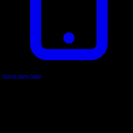
Ouvrir dans l'app
Invite
P
Ajoutez une carte Supporter de votre pile de défausse à
votre main.
Vif Retournement