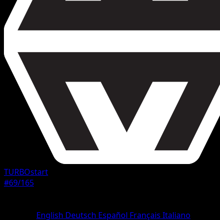
TURBOstart
#69/165
Seltenheit
Ungewöhnlich
Sprache
English
Deutsch
Español
Français
Italiano