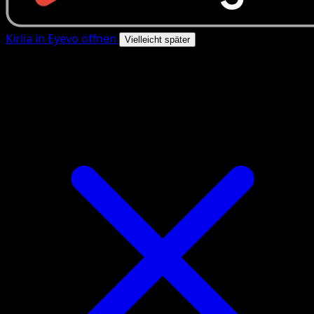
Kirlia in Eyevo öffnen
Vielleicht später
4.8★
|
50k+ Downloads
|
Kostenlos
Kirlia