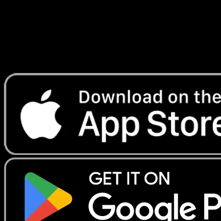
Lade Eyevo, um Karten sofort zu scannen und
Preise zu verfolgen.
Erhalte Live-Preise, Sammlungstools und schnelle Scans.
Öffne genau diese Karte in der App oder lade Eyevo jetzt
herunter.