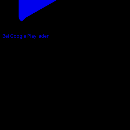
Bei Google Play laden
Kirlia
TURBOstart
XY
#69
Ungewöhnlich
Sanosuke Sakuma
Pokémon
Rang 1