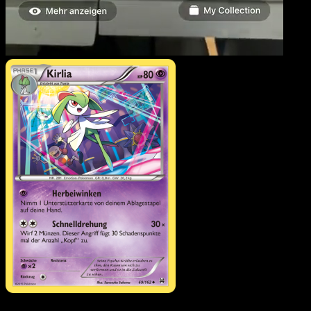
Kirlia
·
TURBOstart
#69