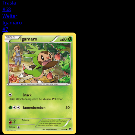
Trasla
#68
Weiter
Igamaro
#7