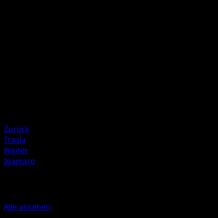
30×
Wirf 2 Münzen. Dieser Angriff fügt 30 Schadenspunkte ma
der Anzahl "Kopf" zu.
Illustrator
Sanosuke Sakuma
HP
80
Rückzug
Schwäche
Psycho ×2
Zurück
Trasla
Weiter
Igamaro
Mehr aus TURBOstart
Alle ansehen