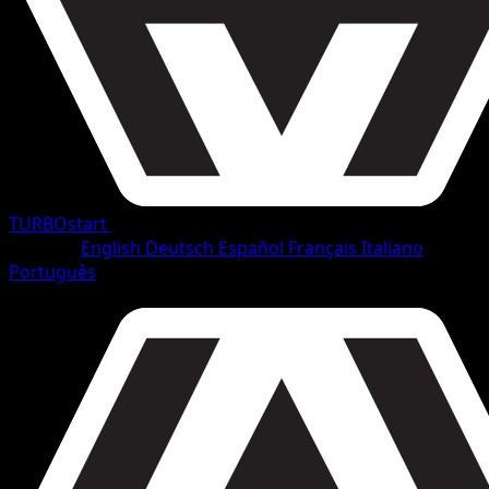
TURBOstart
•
#69/165
•
Ungewöhnlich
Sprache
English
Deutsch
Español
Français
Italiano
Português
Pokémon
Rang 1