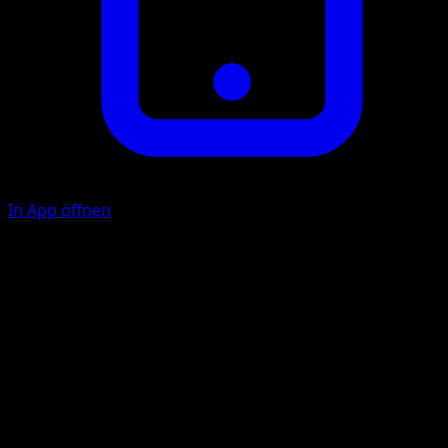
In App öffnen
Herbeiwinken
P
Nimm 1 Unterstützerkarte von deinem Ablagestapel auf
deine Hand.
Schnelldrehung
F
F