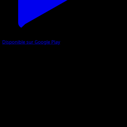
Disponible sur Google Play
Chovsourir
Impulsion Turbo
XY
#71
Commune
match
Pokémon