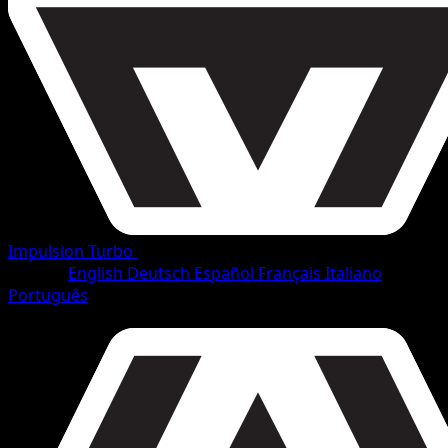
Impulsion Turbo
•
#71/165
•
Commune
Langue
English
Deutsch
Español
Français
Italiano
Português
Pokémon
Base