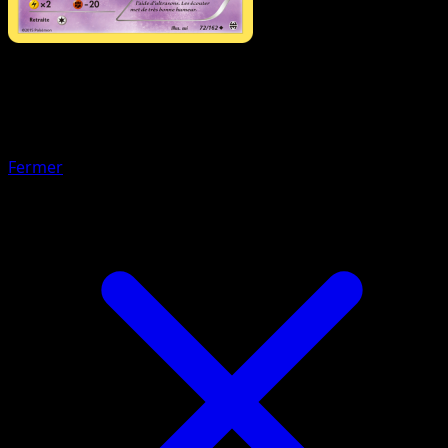
Pokémon
Base
Chovsourir
Fermer