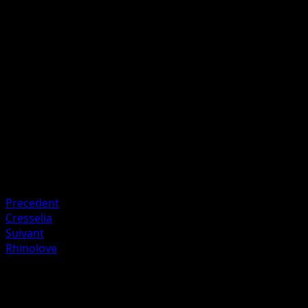
P
10
Artiste
match
HP
60
Retraite
Faiblesse
Électrique ×2
Resistance
Fighting -20
Precedent
Cresselia
Suivant
Rhinolove
Plus de Impulsion Turbo