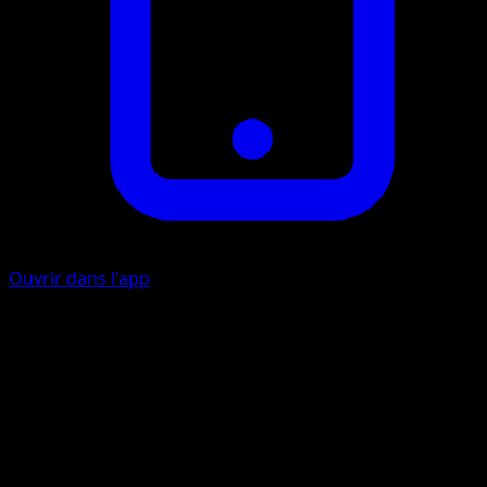
Ouvrir dans l'app
Flair
I
Lancez une pièce. Si c'est face, ajoutez une carte de votre
pile de défausse à votre main.
Piqûre Psy