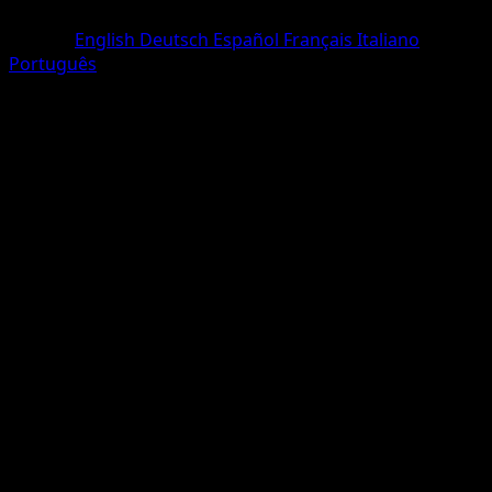
Commune
Langue
English
Deutsch
Español
Français
Italiano
Português