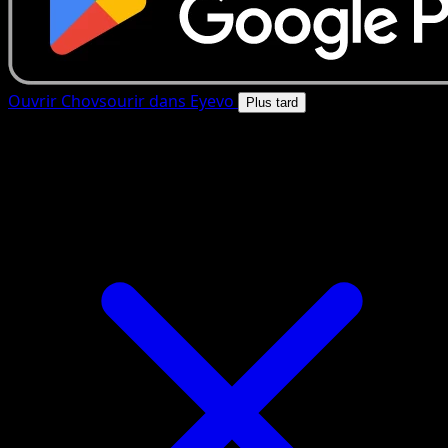
Ouvrir Chovsourir dans Eyevo
Plus tard
4.8★
|
50k+ telechargements
|
Gratuit
Chovsourir