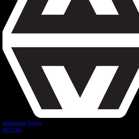
Impulsion Turbo
#71/165
Rarete