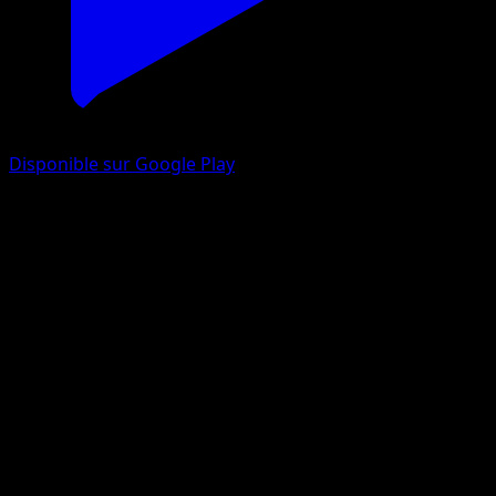
Disponible sur Google Play
Saquedeneu
Frontières Franchies
Noir & Blanc
#5
Commune
MAHOU
Pokémon