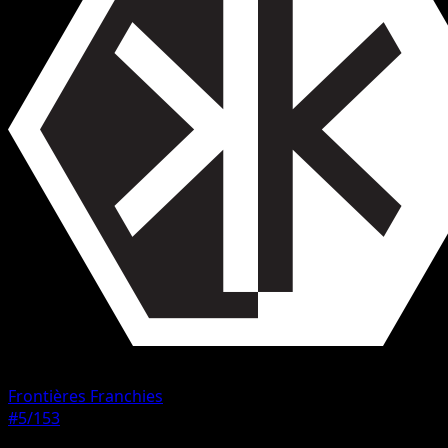
Frontières Franchies
#5/153
Rarete