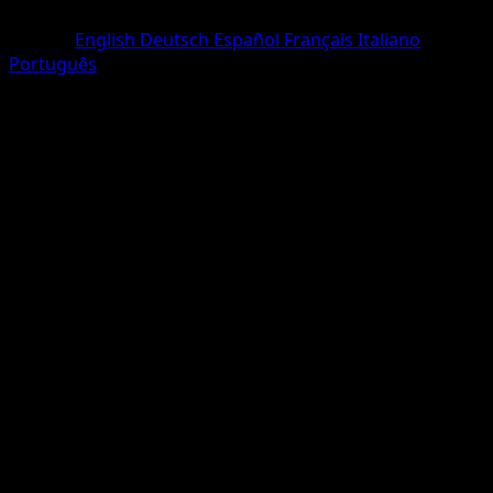
Commune
Langue
English
Deutsch
Español
Français
Italiano
Português