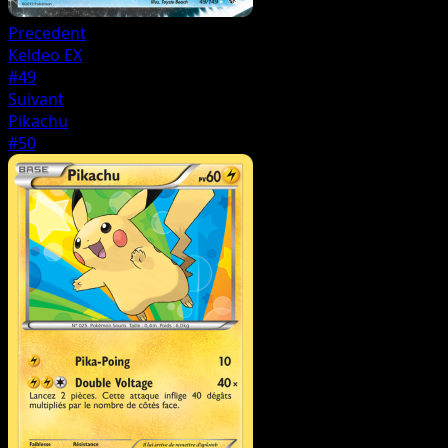
Precedent
Keldeo EX
#49
Suivant
Pikachu
#50