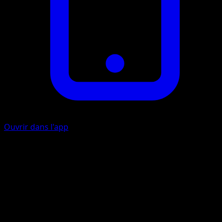
Ouvrir dans l'app
Tit'Sieste
P
Soignez 30 dégâts à ce Pokémon.
Fouet Lianes