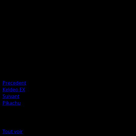
P
I
I
50
Artiste
MAHOU
HP
80
Retraite
Faiblesse
Feu ×2
Resistance
Water -20
Precedent
Keldeo EX
Suivant
Pikachu
Plus de Frontières Franchies
Tout voir