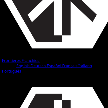
Frontières Franchies
•
#5/153
•
Commune
Langue
English
Deutsch
Español
Français
Italiano
Português
Pokémon
Base