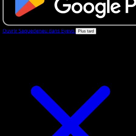
Ouvrir Saquedeneu dans Eyevo
Plus tard
4.8★
|
50k+ telechargements
|
Gratuit
Saquedeneu