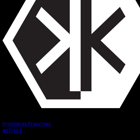
Frontières Franchies
#57/153
Rarete