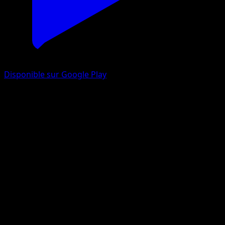
Disponible sur Google Play
Zéblitz
Frontières Franchies
Noir & Blanc
#57
Rare
Mitsuhiro Arita
Pokémon