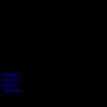
É
I
I
90
Lancez une pièce. Si c'est pile, ce Pokémon s'inflige
30 dégâts.
Artiste
Mitsuhiro Arita
HP
100
Retraite
Faiblesse
Combat ×2
Precedent
Zébibron
Suivant
Qulbutoké
Plus de Frontières Franchies