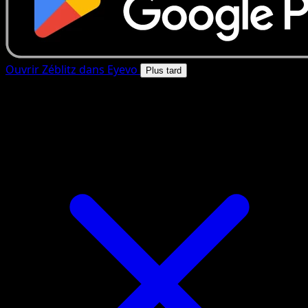
Ouvrir Zéblitz dans Eyevo
Plus tard
4.8★
|
50k+ telechargements
|
Gratuit
Zéblitz