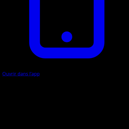
Ouvrir dans l'app
Nitrocharge
I
Cherchez une carte Énergie Fire dans votre deck et
attachez-la à ce Pokémon. Mélangez ensuite votre deck.
Fatal-Foudre