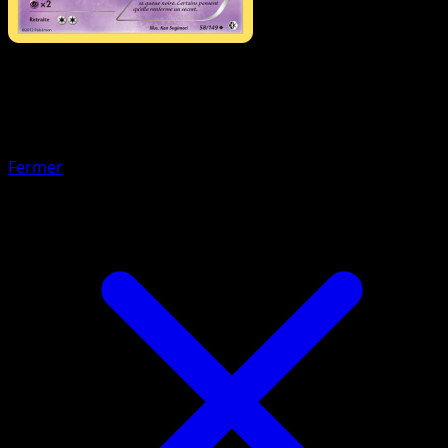
Pokémon
Niveau 1
Zéblitz
Fermer