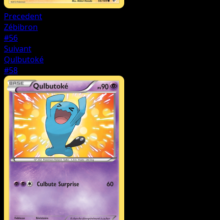
Precedent
Zébibron
#56
Suivant
Qulbutoké
#58