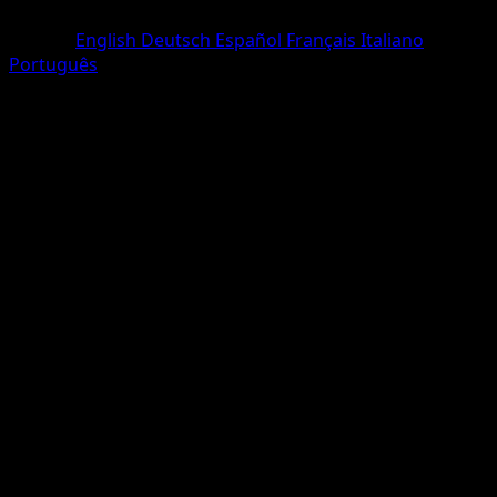
Rare
Langue
English
Deutsch
Español
Français
Italiano
Português