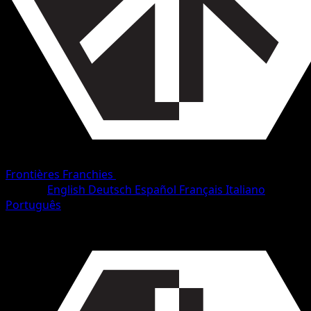
Frontières Franchies
•
#57/153
•
Rare
Langue
English
Deutsch
Español
Français
Italiano
Português
Pokémon
Niveau 1