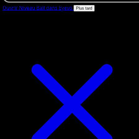
Ouvrir Niveau Ball dans Eyevo
Plus tard
4.8★
|
50k+ telechargements
|
Gratuit
Niveau Ball