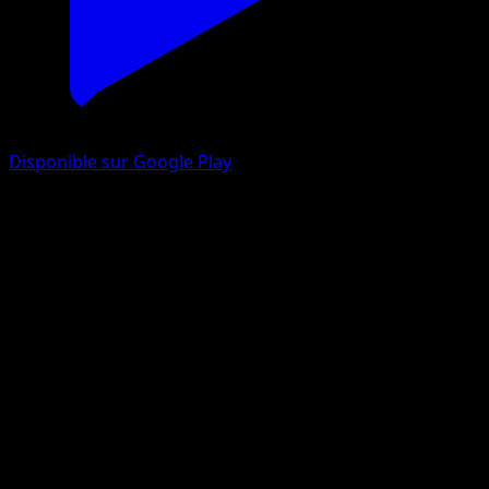
Disponible sur Google Play
Niveau Ball
Styles de combat
Épée et Bouclier
#181
Magnifique rare
Ryo Ueda
Dresseur