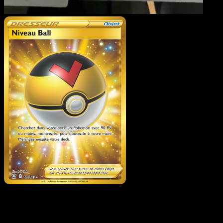
Niveau Ball
·
Styles de
combat
#181
Telechargez Eyevo pour scanner les cartes