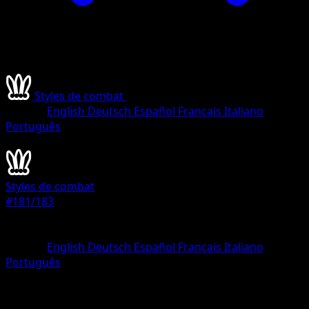
Styles de combat
•
#181/183
•
Magnifique rare
Langue
English
Deutsch
Español
Français
Italiano
Português
Dresseur
Styles de combat
#181/183
Rarete
Magnifique rare
Langue
English
Deutsch
Español
Français
Italiano
Português