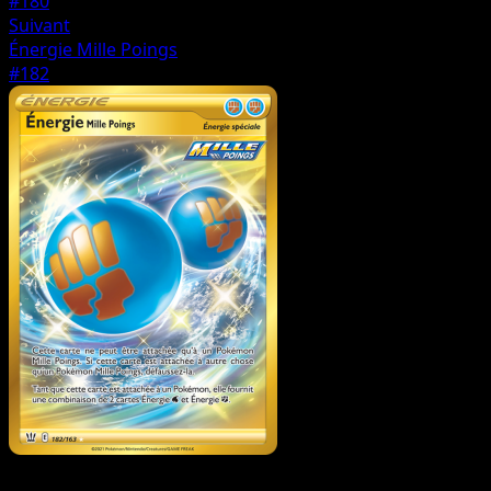
#180
Suivant
Énergie Mille Poings
#182
Dresseur