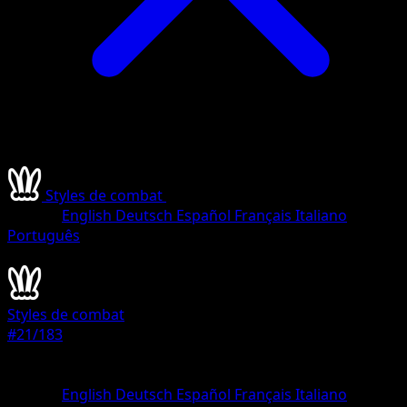
Styles de combat
•
#21/183
•
Holo Rare V
Langue
English
Deutsch
Español
Français
Italiano
Português
Pokémon
Base
Styles de combat
#21/183
Rarete
Holo Rare V
Langue
English
Deutsch
Español
Français
Italiano