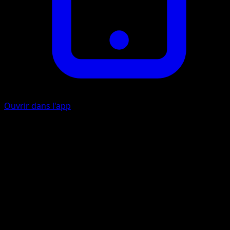
Ouvrir dans l'app
Projectile-V
F
10+
Si le Pokémon Actif de votre adversaire est un Pokémon-V
cette attaque inflige 50 dégâts supplémentaires.
Tir Flambant