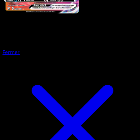
Pokémon
Base
Victini V
Fermer