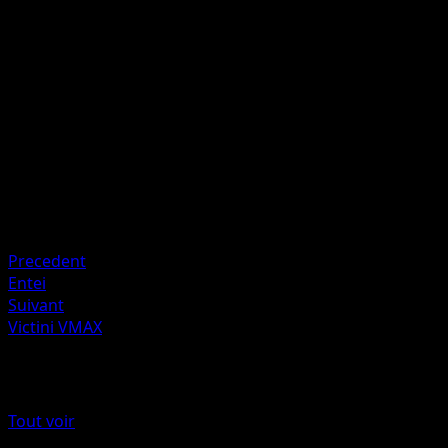
F
I
120
Défaussez toute l'Énergie de ce Pokémon.
Artiste
Kagemaru Himeno
HP
190
Retraite
Faiblesse
Eau ×2
Precedent
Entei
Suivant
Victini VMAX
Plus de Styles de combat
Tout voir