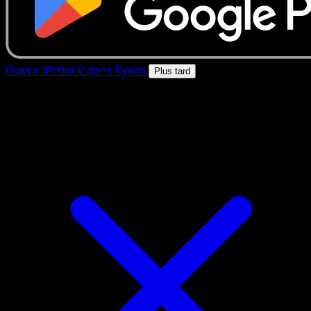
Ouvrir Victini V dans Eyevo
Plus tard
4.8★
|
50k+ telechargements
|
Gratuit
Victini V