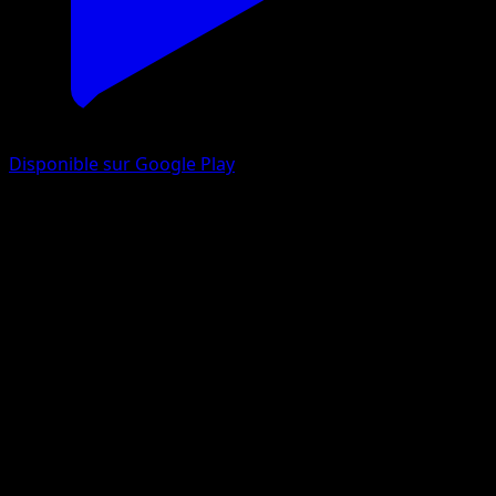
Disponible sur Google Play
Victini V
Styles de combat
Épée et Bouclier
#21
Holo Rare V
Kagemaru Himeno
Pokémon