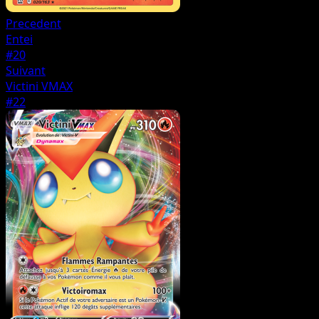
Precedent
Entei
#20
Suivant
Victini VMAX
#22