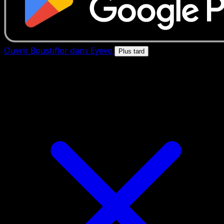
Ouvrir Boustiflor dans Eyevo
Plus tard
4.8★
|
50k+ telechargements
|
Gratuit
Boustiflor