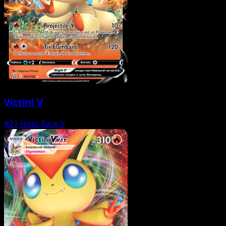
Victini V
#21
Holo Rare V