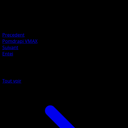
HP
80
Retraite
Faiblesse
Feu ×2
Precedent
Pomdrapi VMAX
Suivant
Entei
Plus de Styles de combat
Tout voir