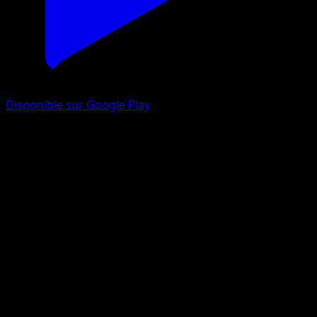
Disponible sur Google Play
Boustiflor
Styles de combat
Épée et Bouclier
#2
Peu Commune
Shibuzoh.
Pokémon