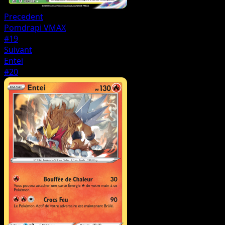
Precedent
Pomdrapi VMAX
#19
Suivant
Entei
#20