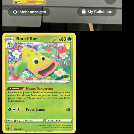
Boustiflor
·
Styles de