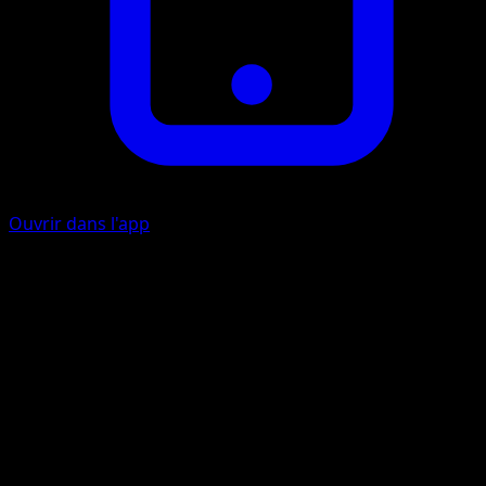
Ouvrir dans l'app
Ability
Dangerous Mucus
Fouet Lianes
P
I
I
40
Artiste
Shibuzoh.