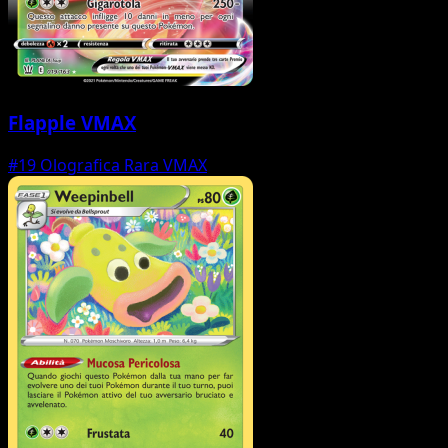
Flapple VMAX
#19
Olografica Rara VMAX