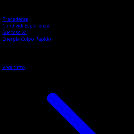
Ryo Ueda
Ritirata
Precedente
Condividi Esperienza
Successiva
Energia Colpo Rapido
Altro da Stili di Lotta
Vedi tutto