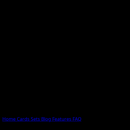
Nessun risultato
Prova con nomi Pokemon, nomi dei set o tipi di carta.
Lingua
Home
Cards
Sets
Blog
Features
FAQ