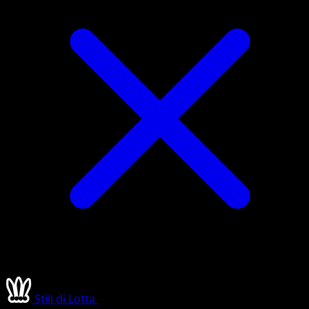
Stili di Lotta
•
#181/183
•
Segreto rara