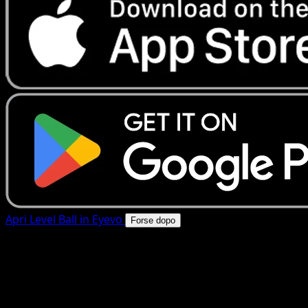
Apri Level Ball in Eyevo
Forse dopo
4.8★
|
50k+ download
|
Gratis
Level Ball