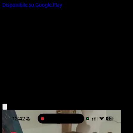
Disponibile su Google Play
Level Ball
Stili di Lotta
Spada e Scudo
#181
Segreto rara
Ryo Ueda
Allenatore
Scarica l'app Eyevo