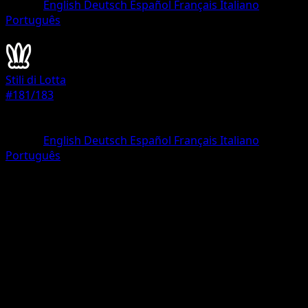
Lingua
English
Deutsch
Español
Français
Italiano
Português
Allenatore
Stili di Lotta
#181/183
Rarità
Segreto rara
Lingua
English
Deutsch
Español
Français
Italiano
Português