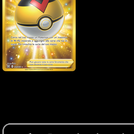
Level Ball
·
Stili di Lotta
#181
Scarica Eyevo per scansionare carte all'istante 
seguire i prezzi.
Ottieni prezzi live, strumenti per la collezione e scansioni
rapide. Apri questa carta nell'app o scarica ora.