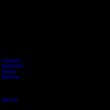
P
I
I
120
Artiste
PLANETA Mochizuki
HP
190
Retraite
Faiblesse
Feu ×2
Precedent
Démolosse
Suivant
Multi Exp
Plus de Styles de combat
Tout voir