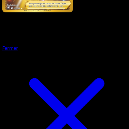
Pokémon
Base
Pomdrapi V
Fermer