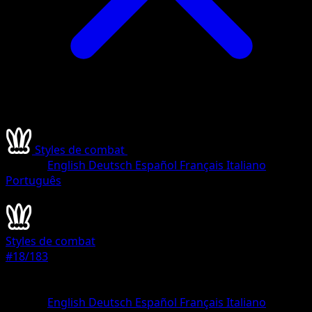
Styles de combat
•
#18/183
•
Holo Rare V
Langue
English
Deutsch
Español
Français
Italiano
Português
Pokémon
Base
Styles de combat
#18/183
Rarete
Holo Rare V
Langue
English
Deutsch
Español
Français
Italiano