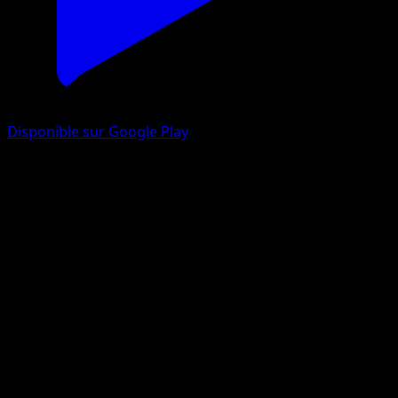
Disponible sur Google Play
Pomdrapi V
Styles de combat
Épée et Bouclier
#18
Holo Rare V
PLANETA Mochizuki
Pokémon