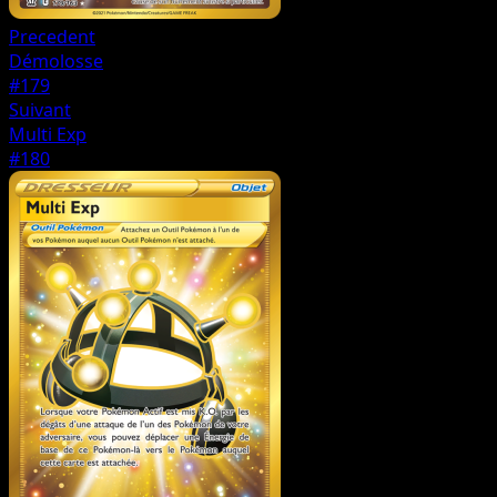
Precedent
Démolosse
#179
Suivant
Multi Exp
#180