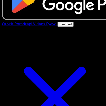
Ouvrir Pomdrapi V dans Eyevo
Plus tard
4.8★
|
50k+ telechargements
|
Gratuit
Pomdrapi V