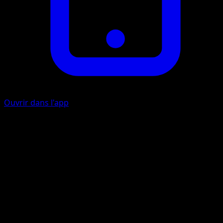
Ouvrir dans l'app
Rejet Acide
P
20
Pendant le prochain tour de votre adversaire, les attaque
du Pokémon Défenseur coûtent ColorlessColorless de
plus.
Cru-Ailes