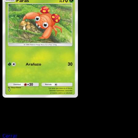
Pokémon
Fase 2
Vileplume
Cerrar