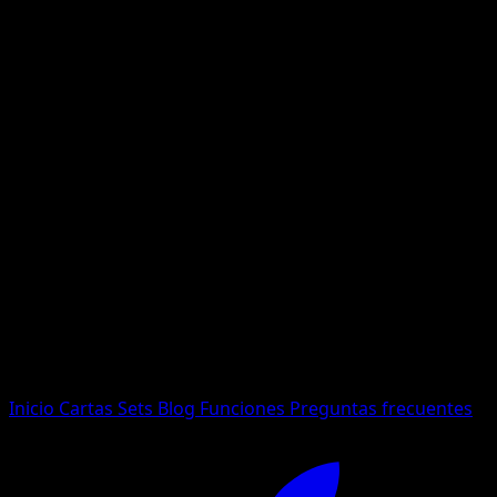
No se encontraron resultados
Busca nombres de Pokemon, sets o tipos de carta.
Idioma
Inicio
Cartas
Sets
Blog
Funciones
Preguntas frecuentes