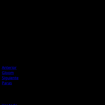
P
P
I
80
El Pokémon Activo de tu rival pasa a estar Dormido.
Artista
Kyoko Umemoto
HP
140
Retirada
Debilidad
Fuego +20
Anterior
Gloom
Siguiente
Paras
Más de Genes Formidables