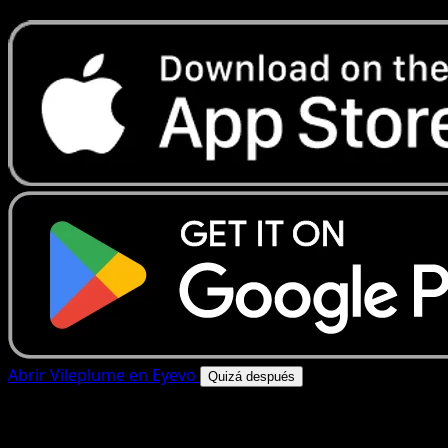
Abrir Vileplume en Eyevo
Quizá después
4.8★
|
50k+ descargas
|
Gratis
Vileplume