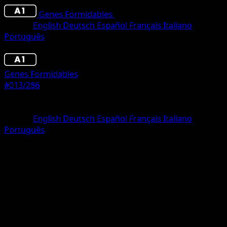
Genes Formidables
•
#013/286
•
Tres Diamantes
Idioma
English
Deutsch
Español
Français
Italiano
Português
Pokémon
Fase 2
Genes Formidables
#013/286
Rareza
Tres Diamantes
Idioma
English
Deutsch
Español
Français
Italiano
Português