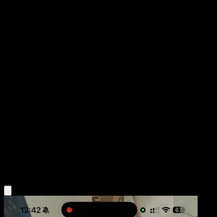
Vileplume
Genes Formidables
Juego de Cartas Coleccionables Pokémon Pocket
#013
Tres Diamantes
Kyoko Umemoto
Pokémon
Fase 2
Grass
Obtén la app Eyevo