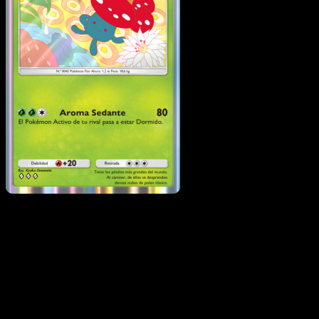
Vileplume
·
Genes
Formidables
#013
Descarga Eyevo para escanear cartas al instant
y seguir precios.
Recibe precios en vivo, herramientas de colección y
escaneos rápidos. Abre esta carta exacta en la app o
descarga ahora.