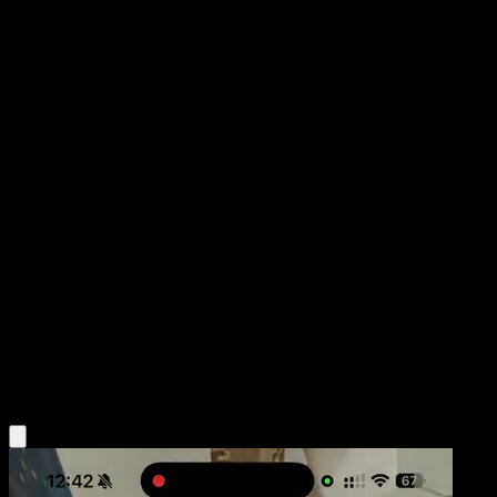
Bellsprout
Genes Formidables
Juego de Cartas Coleccionables Pokémon Pocket
#018
Un Diamante
HYOGONOSUKE
Pokémon
Básico
Grass
Obtén la app Eyevo