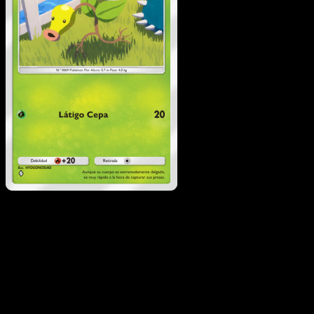
Bellsprout
·
Genes
Formidables
#018
Descarga Eyevo para escanear cartas al instant
y seguir precios.
Recibe precios en vivo, herramientas de colección y
escaneos rápidos. Abre esta carta exacta en la app o
descarga ahora.