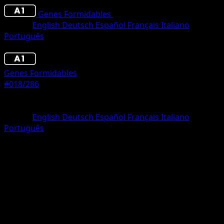
Genes Formidables
•
#018/286
•
Un Diamante
Idioma
English
Deutsch
Español
Français
Italiano
Português
Pokémon
Básico
Genes Formidables
#018/286
Rareza
Un Diamante
Idioma
English
Deutsch
Español
Français
Italiano
Português