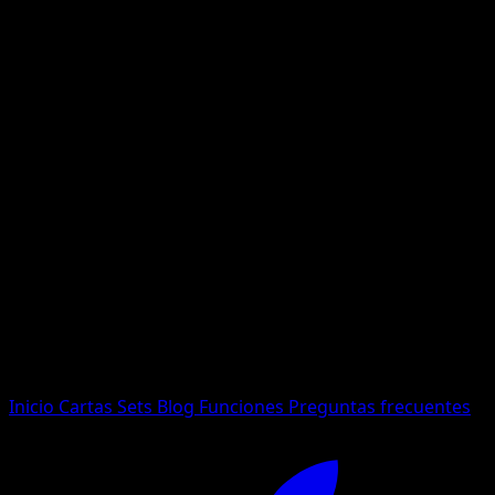
No se encontraron resultados
Busca nombres de Pokemon, sets o tipos de carta.
Idioma
Inicio
Cartas
Sets
Blog
Funciones
Preguntas frecuentes