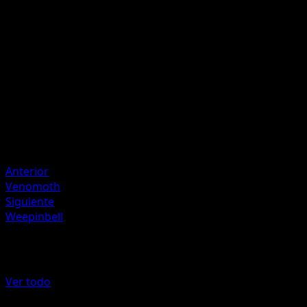
P
20
Artista
HYOGONOSUKE
HP
60
Retirada
Debilidad
Fuego +20
Anterior
Venomoth
Siguiente
Weepinbell
Más de Genes Formidables
Ver todo