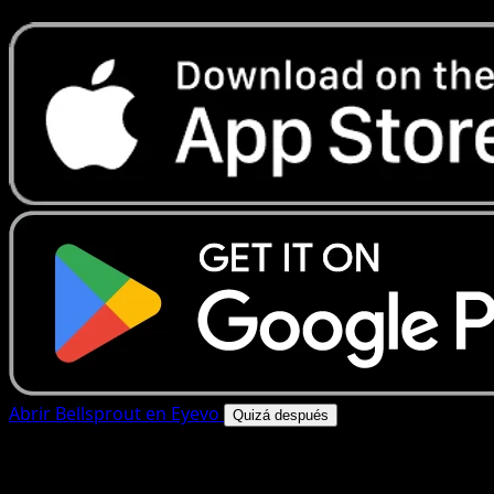
Abrir Bellsprout en Eyevo
Quizá después
4.8★
|
50k+ descargas
|
Gratis
Bellsprout