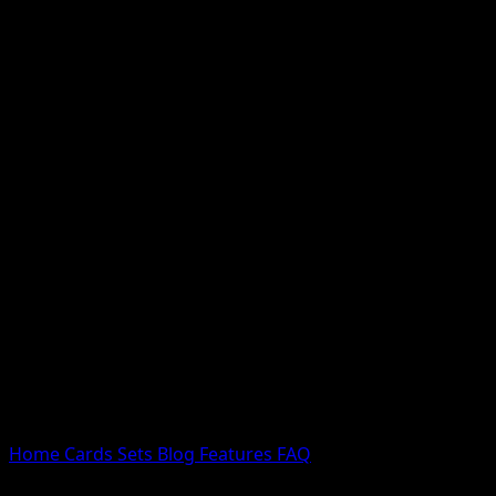
Nessun risultato
Prova con nomi Pokemon, nomi dei set o tipi di carta.
Lingua
Home
Cards
Sets
Blog
Features
FAQ