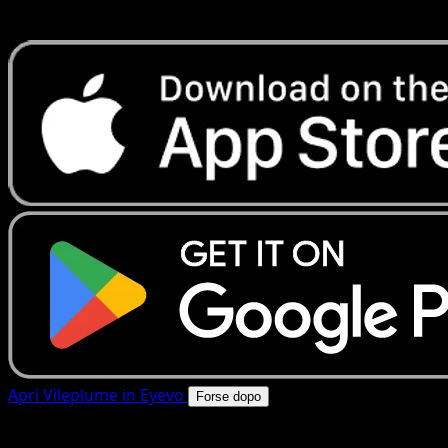
rapide. Apri questa carta nell'app o scarica ora.
Apri Vileplume in Eyevo
Forse dopo
4.8★
|
50k+ download
|
Gratis