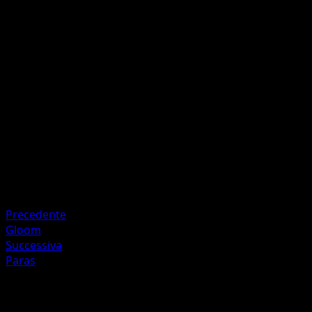
Aroma Calmante
E
E
I
80
Il Pokémon attivo del tuo avversario viene addormentato.
Artista
Kyoko Umemoto
HP
140
Ritirata
Debolezza
Fuoco +20
Precedente
Gloom
Successiva
Paras
Altro da Geni Supremi