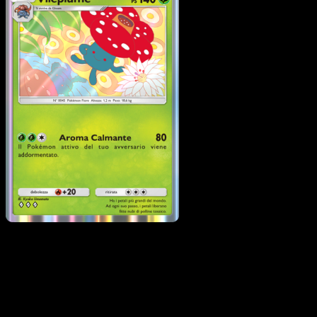
Vileplume
·
Geni Supremi
#013
Scarica Eyevo per scansionare carte all'istante 
seguire i prezzi.
Ottieni prezzi live, strumenti per la collezione e scansioni