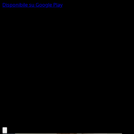
Disponibile su Google Play
Vileplume
Geni Supremi
Gioco di Carte Collezionabili Pokémon Pocket
#013
Trois Diamant
Kyoko Umemoto
Pokémon
Livello 2
Grass
Scarica l'app Eyevo