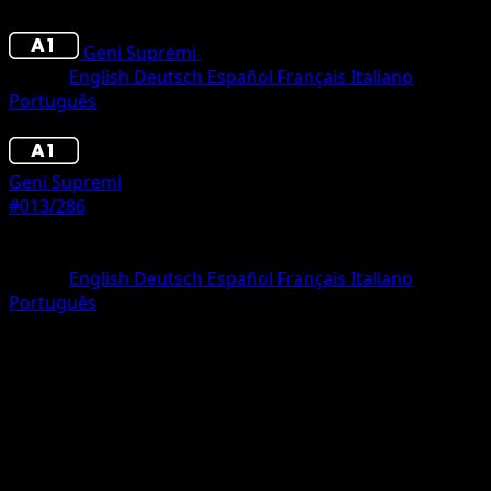
Geni Supremi
•
#013/286
•
Trois Diamant
Lingua
English
Deutsch
Español
Français
Italiano
Português
Pokémon
Livello 2
Geni Supremi
#013/286
Rarità
Trois Diamant
Lingua
English
Deutsch
Español
Français
Italiano
Português