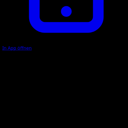
In App öffnen
Peck
P
20
Illustrator
Masakazu Fukuda
HP
50
Rückzug
Schwäche
Darkness +20