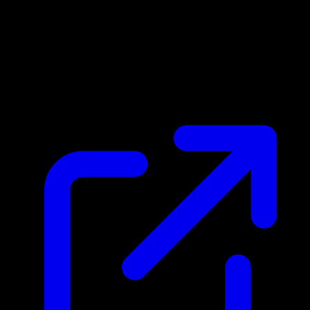
Marktpreis
N/A
Live