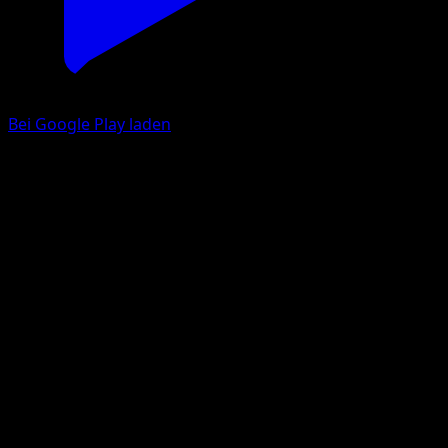
Bei Google Play laden
Natu
Wisdom of Sea and Sky
Pokémon TCG Pocket
#081
One Diamond
Masakazu Fukuda
Pokemon
Basic