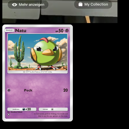
Natu
·
Wisdom of Sea an
Sky
#081