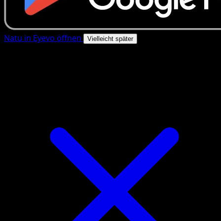
Natu in Eyevo öffnen
Vielleicht später
4.8★
|
50k+ Downloads
|
Kostenlos
Natu