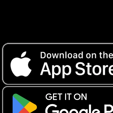
Lade Eyevo, um Karten sofort zu scannen und
Preise zu verfolgen.
Erhalte Live-Preise, Sammlungstools und schnelle Scans.
Öffne genau diese Karte in der App oder lade Eyevo jetzt
herunter.