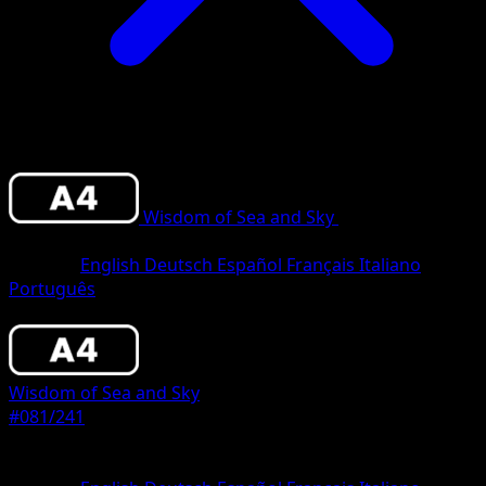
Wisdom of Sea and Sky
•
#081/241
•
One
Diamond
Sprache
English
Deutsch
Español
Français
Italiano
Português
Pokemon
Basic
Wisdom of Sea and Sky
#081/241
Seltenheit
One Diamond