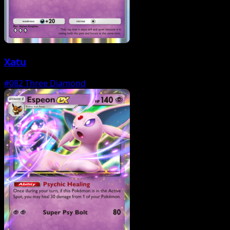
Xatu
#082
Three Diamond