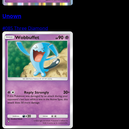
Unown
#085
Three Diamond