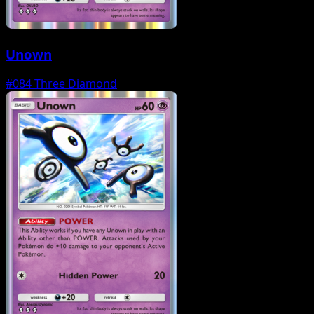
Unown
#084
Three Diamond