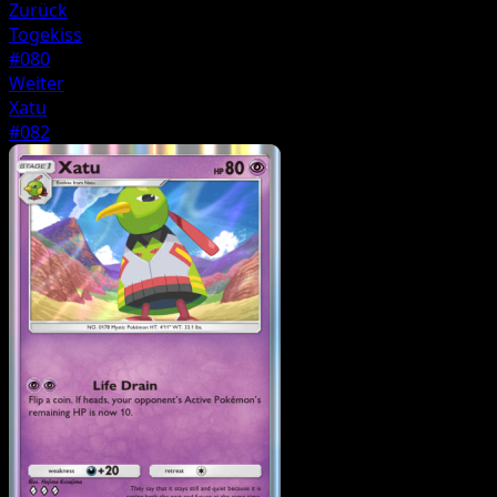
Zurück
Togekiss
#080
Weiter
Xatu
#082