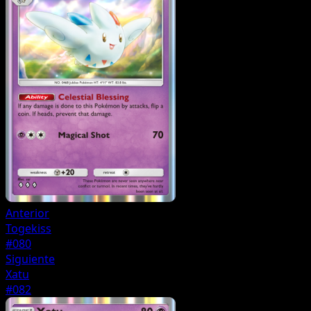
Anterior
Togekiss
#080
Siguiente
Xatu
#082