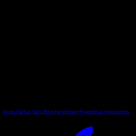
No se encontraron resultados
Busca nombres de Pokemon, sets o tipos de carta.
Idioma
Inicio
Cartas
Sets
Blog
Funciones
Preguntas frecuentes