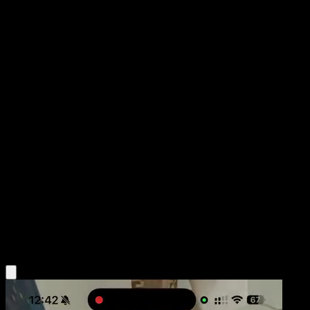
Natu
Wisdom of Sea and Sky
Pokémon TCG Pocket
#081
One Diamond
Masakazu Fukuda
Pokemon
Basic
Psychic
Obtén la app Eyevo