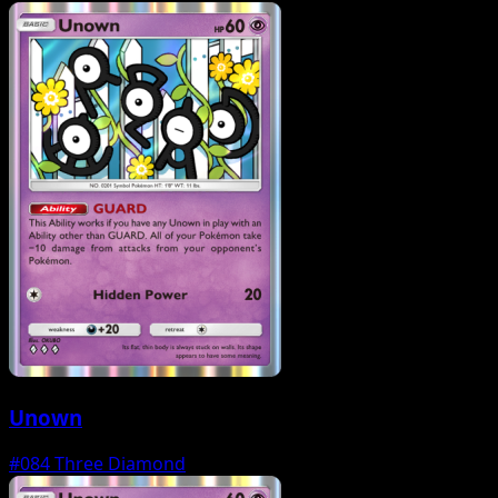
Unown
#084
Three Diamond