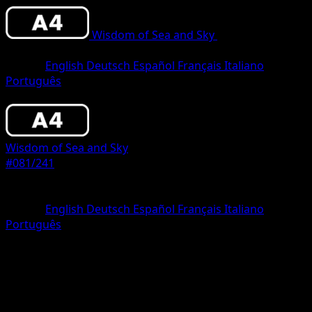
Wisdom of Sea and Sky
•
#081/241
•
One
Diamond
Idioma
English
Deutsch
Español
Français
Italiano
Português
Pokemon
Basic
Wisdom of Sea and Sky
#081/241
Rareza
One Diamond
Idioma
English
Deutsch
Español
Français
Italiano
Português