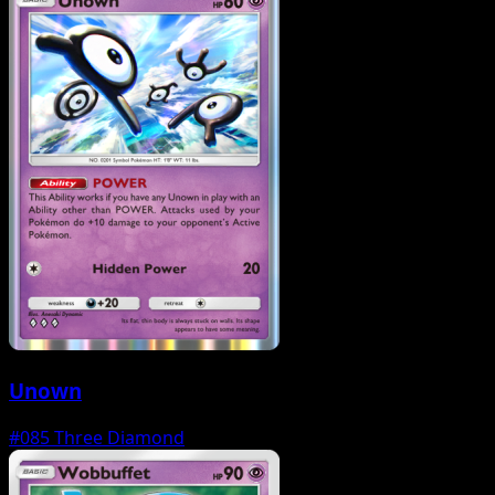
Unown
#085
Three Diamond