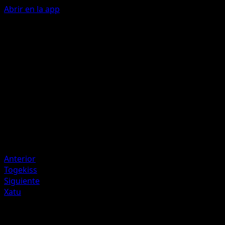
Abrir en la app
Peck
P
20
Artista
Masakazu Fukuda
HP
50
Retirada
Debilidad
Darkness +20
Anterior
Togekiss
Siguiente
Xatu
Más de Wisdom of Sea and Sky