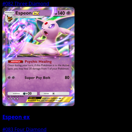
#082
Three Diamond
Espeon ex
#083
Four Diamond