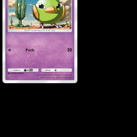
Natu
·
Wisdom of Sea an
Sky
#081
Descarga Eyevo para escanear cartas al instant
y seguir precios.
Recibe precios en vivo, herramientas de colección y
escaneos rápidos. Abre esta carta exacta en la app o
descarga ahora.