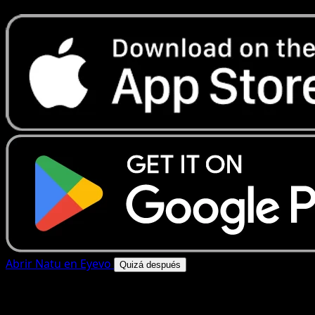
Abrir Natu en Eyevo
Quizá después
4.8★
|
50k+ descargas
|
Gratis
Natu