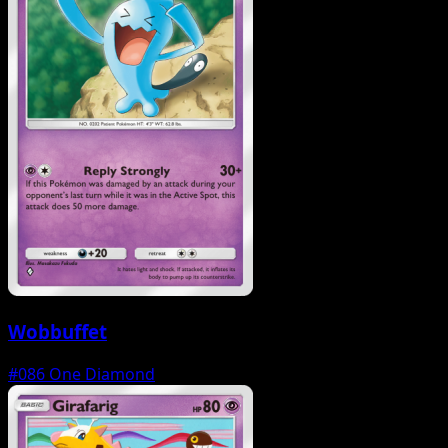
Wobbuffet
#086
One Diamond