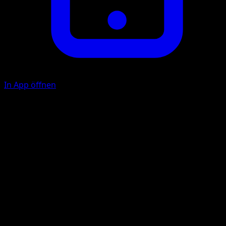
In App öffnen
Ability
Celestial Blessing
Magical Shot
P
C
C
70
Illustrator
sui
HP
140