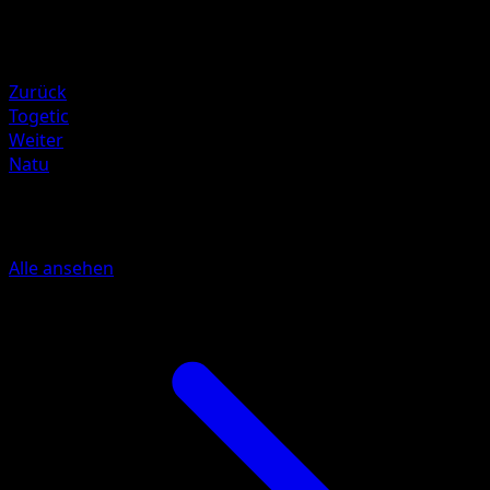
Rückzug
Schwäche
Metal +20
Zurück
Togetic
Weiter
Natu
Mehr aus Wisdom of Sea and Sky
Alle ansehen