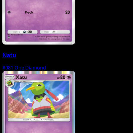
Natu
#081
One Diamond