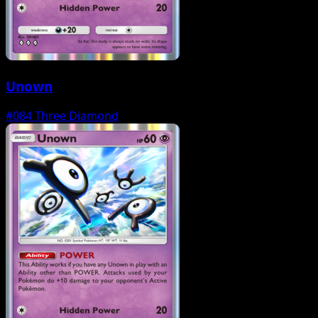
Unown
#084
Three Diamond