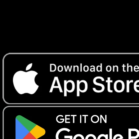
Lade Eyevo, um Karten sofort zu scannen und
Preise zu verfolgen.
Erhalte Live-Preise, Sammlungstools und schnelle Scans.
Öffne genau diese Karte in der App oder lade Eyevo jetzt
herunter.