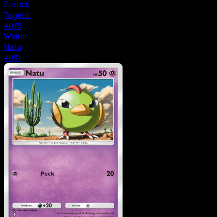
Zurück
Togetic
#079
Weiter
Natu
#081