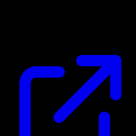
Marktpreis
N/A
Live