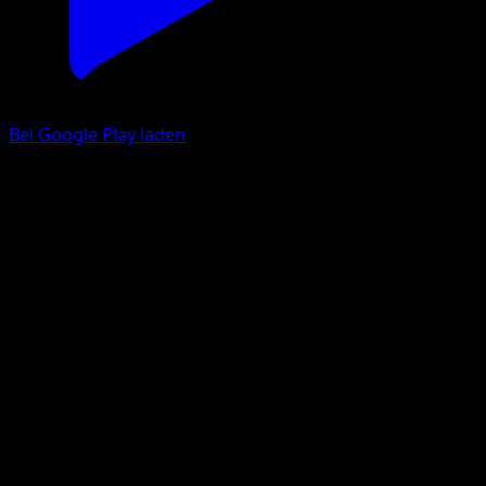
Bei Google Play laden
Togekiss
Wisdom of Sea and Sky
Pokémon TCG Pocket
#080
Three Diamond
sui
Pokemon
Stage2