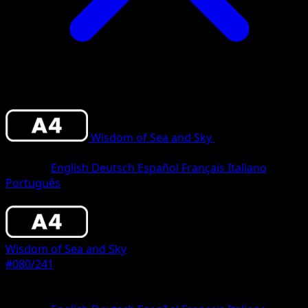
Wisdom of Sea and Sky
•
#080/241
•
Thre
Diamond
Sprache
English
Deutsch
Español
Français
Italiano
Português
Pokemon
Stage2
Wisdom of Sea and Sky
#080/241
Seltenheit
Three Diamond