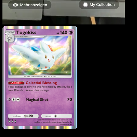
Togekiss
·
Wisdom of Sea
and Sky
#080