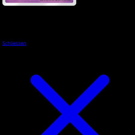
Pokemon
Stage2
Togekiss
Schliessen