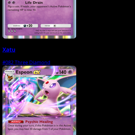
Xatu
#082
Three Diamond