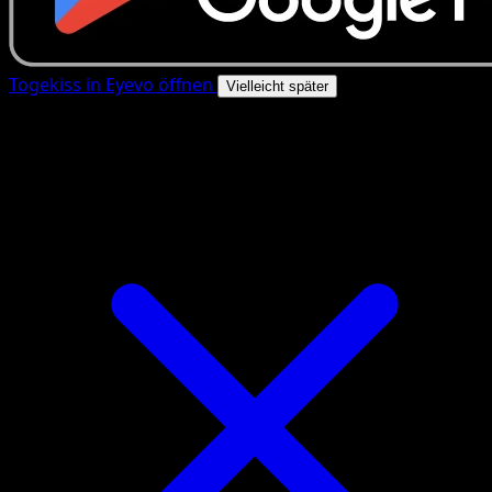
Togekiss in Eyevo öffnen
Vielleicht später
4.8★
|
50k+ Downloads
|
Kostenlos
Togekiss