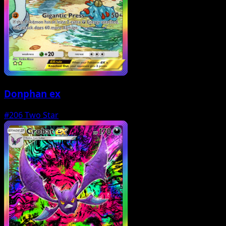
Donphan ex
#206
Two Star