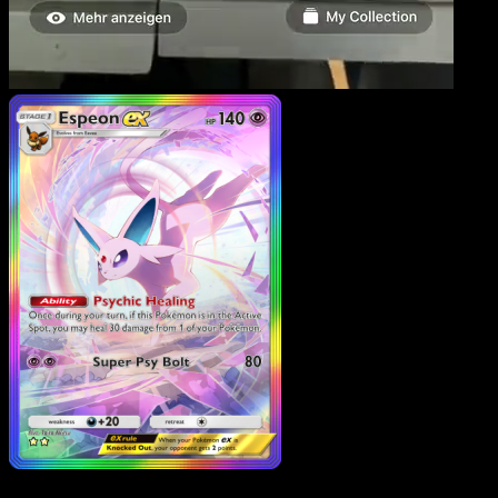
Espeon ex
·
Wisdom of
Sea and Sky
#205