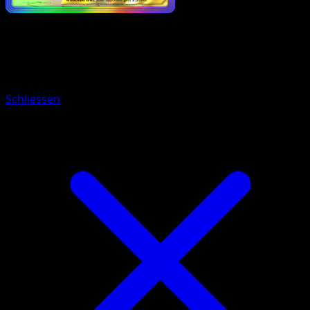
Pokemon
Stage1
Espeon ex
Schliessen