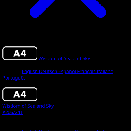
Wisdom of Sea and Sky
•
#205/241
•
Two
Star
Sprache
English
Deutsch
Español
Français
Italiano
Português
Pokemon
Stage1
Wisdom of Sea and Sky
#205/241
Seltenheit
Two Star