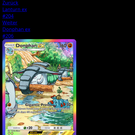
Zurück
Lanturn ex
#204
Weiter
Donphan ex
#206