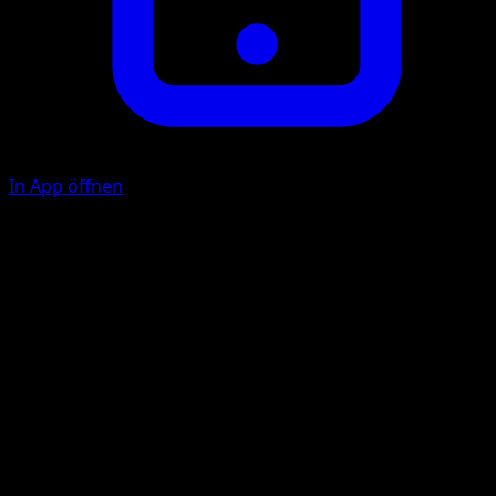
In App öffnen
Ability
Psychic Healing
Super Psy Bolt
P
P
80
Illustrator
Taira Akitsu
HP
140