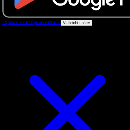
Espeon ex in Eyevo öffnen
Vielleicht später
4.8★
|
50k+ Downloads
|
Kostenlos
Espeon ex