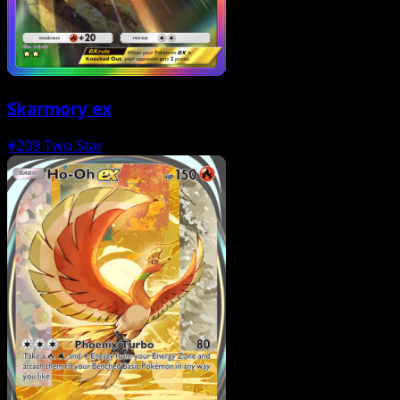
Skarmory ex
#209
Two Star