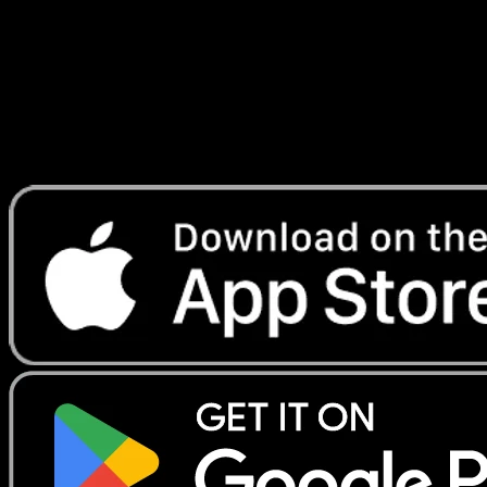
Lade Eyevo, um Karten sofort zu scannen und
Preise zu verfolgen.
Erhalte Live-Preise, Sammlungstools und schnelle Scans.
Öffne genau diese Karte in der App oder lade Eyevo jetzt
herunter.