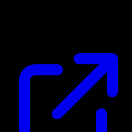
Marktpreis
N/A
Live