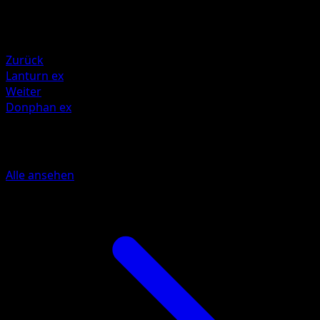
Rückzug
Schwäche
Darkness +20
Zurück
Lanturn ex
Weiter
Donphan ex
Mehr aus Wisdom of Sea and Sky
Alle ansehen