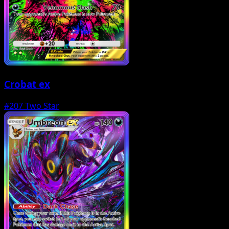
Crobat ex
#207
Two Star