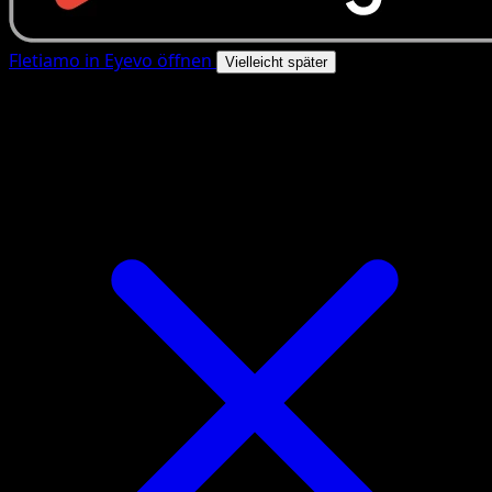
Fletiamo in Eyevo öffnen
Vielleicht später
4.8★
|
50k+ Downloads
|
Kostenlos
Fletiamo