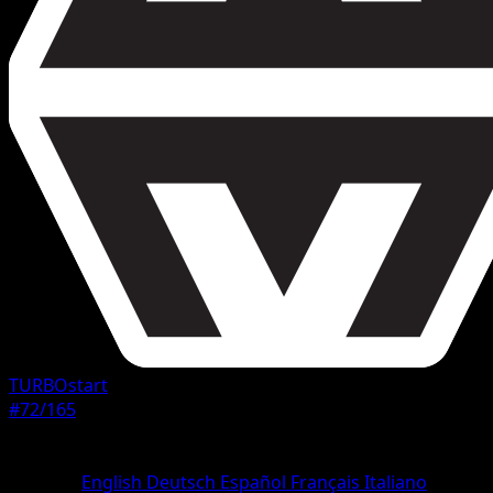
TURBOstart
#72/165
Seltenheit
Ungewöhnlich
Sprache
English
Deutsch
Español
Français
Italiano