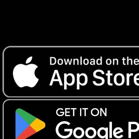
Lade Eyevo, um Karten sofort zu scannen und
Preise zu verfolgen.
Erhalte Live-Preise, Sammlungstools und schnelle Scans.
Öffne genau diese Karte in der App oder lade Eyevo jetzt
herunter.