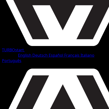
TURBOstart
•
#72/165
•
Ungewöhnlich
Sprache
English
Deutsch
Español
Français
Italiano
Português
Pokémon
Rang 1