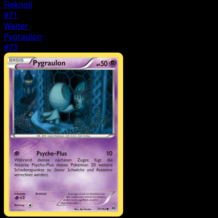
Fleknoil
#71
Weiter
Pygraulon
#73