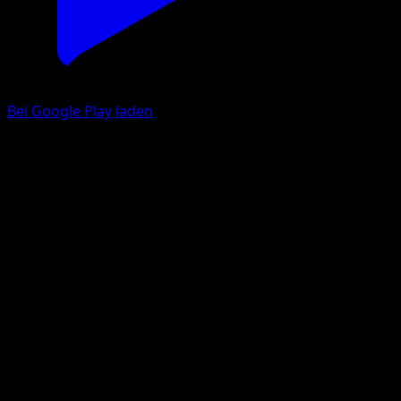
Bei Google Play laden
Fletiamo
TURBOstart
XY
#72
Ungewöhnlich
sui
Pokémon
Rang 1