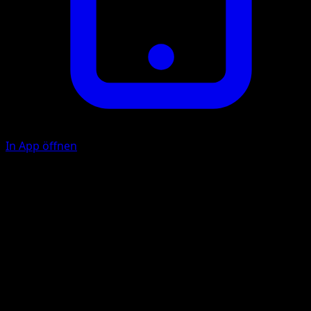
In App öffnen
Wellenamplifikation
F
Während deines nächsten Zuges fügt die Attacke
Widerhallendes Echo dieses Pokémon 60 weitere
Schadenspunkte zu (bevor Schwäche und Resistenz
verrechnet werden).
Widerhallendes Echo