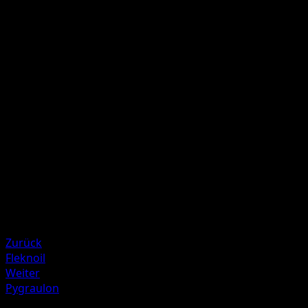
P
60
Wirf 1 Münze. Bei "Kopf" nimm dieses Pokémon und alle
daran angelegten Karten zurück auf deine Hand.
Illustrator
sui
HP
90
Rückzug
Schwäche
Elektro ×2
Resistenz
Fighting -20
Zurück
Fleknoil
Weiter
Pygraulon