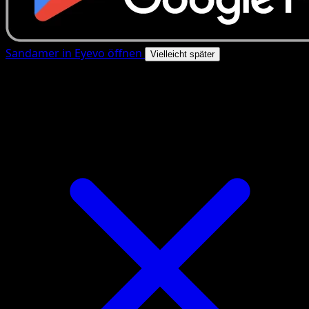
Sandamer in Eyevo öffnen
Vielleicht später
4.8★
|
50k+ Downloads
|
Kostenlos
Sandamer