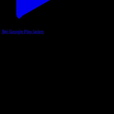
Bei Google Play laden
Sandamer
TURBOstart
XY
#76
Ungewöhnlich
Naoki Saito
Pokémon
Rang 1