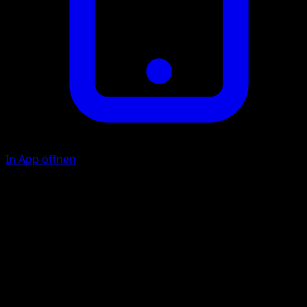
In App öffnen
Schlitzer
K
20
Sternschauer
F
F
F
80