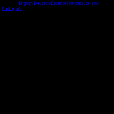
Sprache
English
Deutsch
Español
Français
Italiano
Português