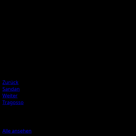
Der Schaden dieses Angriffs wird durch Schwäche,
Resistenz oder alle anderen Effekte auf dem Aktiven
Pokémon deines Gegners nicht verändert.
Illustrator
Naoki Saito
HP
90
Rückzug
Schwäche
Pflanze ×2
Zurück
Sandan
Weiter
Tragosso
Mehr aus TURBOstart
Alle ansehen