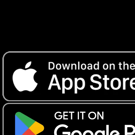
Lade Eyevo, um Karten sofort zu scannen und
Preise zu verfolgen.
Erhalte Live-Preise, Sammlungstools und schnelle Scans.
Öffne genau diese Karte in der App oder lade Eyevo jetzt
herunter.