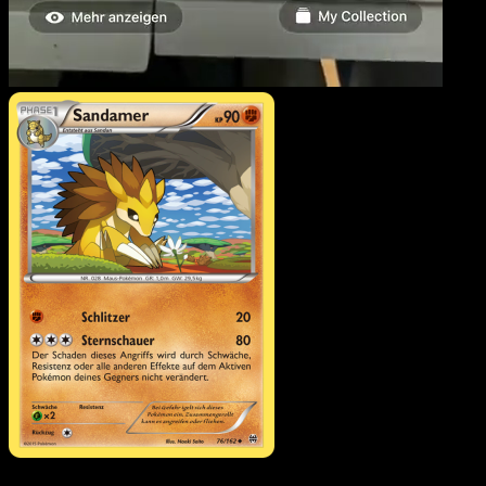
Sandamer
·
TURBOstart
#76