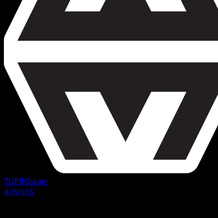
TURBOstart
#76/165
Seltenheit
Ungewöhnlich