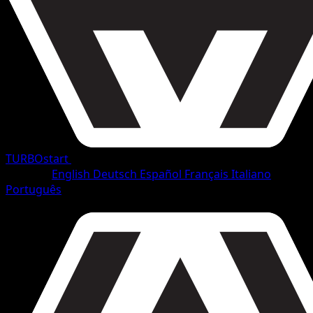
TURBOstart
•
#76/165
•
Ungewöhnlich
Sprache
English
Deutsch
Español
Français
Italiano
Português
Pokémon
Rang 1